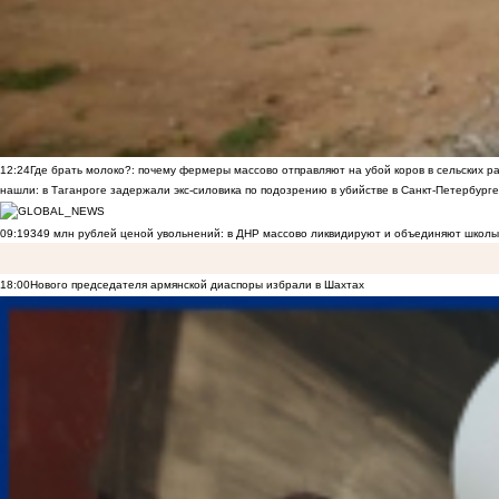
12:24
Где брать молоко?: почему фермеры массово отправляют на убой коров в сельских р
нашли: в Таганроге задержали экс-силовика по подозрению в убийстве в Санкт-Петербурге
09:19
349 млн рублей ценой увольнений: в ДНР массово ликвидируют и объединяют школы
18:00
Нового председателя армянской диаспоры избрали в Шахтах