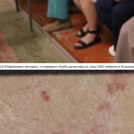
14:50
Удерживал женщину: готовившего бомбу дезертира из зоны СВО поймали в больниц