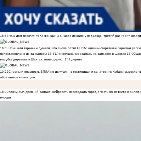
16:58
Наш дом проклят, тело женщины 6 часов лежало у подъезда: третий раз горит кварти
16:50
Слышали взрывы и думали, что снова летят БПЛА: жильцы сгоревшей парковки расск
приостановлено из-за жалобы
13:31
Легковушка взорвалась на заправке в Шахтах
13:00
Шах
вырубка деревьев в Шахтах: ликвидируют 243 дерева
10:22
Сирены и опасность БПЛА не испугали: в гостиницах и санаториях Кубани выросло 
обратились в полицию
18:00
Каким был древний Танаис: нейросеть воссоздала город в честь 65-летнего юбилея 
мусоре