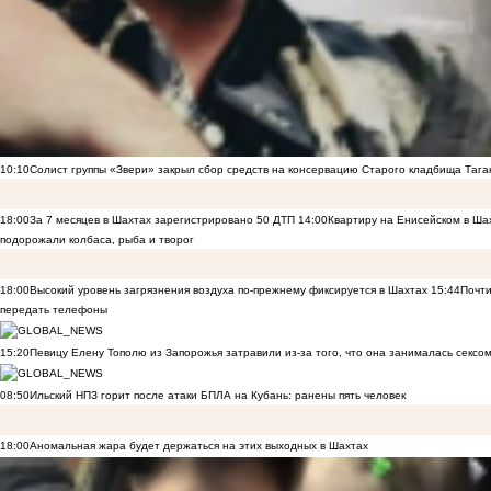
10:10
Солист группы «Звери» закрыл сбор средств на консервацию Старого кладбища Тага
18:00
За 7 месяцев в Шахтах зарегистрировано 50 ДТП
14:00
Квартиру на Енисейском в Ша
подорожали колбаса, рыба и творог
18:00
Высокий уровень загрязнения воздуха по-прежнему фиксируется в Шахтах
15:44
Почти
передать телефоны
15:20
Певицу Елену Тополю из Запорожья затравили из-за того, что она занималась сексом
08:50
Ильский НПЗ горит после атаки БПЛА на Кубань: ранены пять человек
18:00
Аномальная жара будет держаться на этих выходных в Шахтах