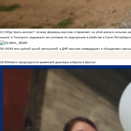
12:24
Где брать молоко?: почему фермеры массово отправляют на убой коров в сельских р
нашли: в Таганроге задержали экс-силовика по подозрению в убийстве в Санкт-Петербурге
09:19
349 млн рублей ценой увольнений: в ДНР массово ликвидируют и объединяют школы
18:00
Нового председателя армянской диаспоры избрали в Шахтах