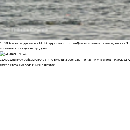
13:20
Виноваты украинские БПЛА: грузооборот Волго-Донского канала за месяц упал на 3
остановить рост цен на продукты
11:40
Скульптуру бойцам СВО в стиле Вучетича собирают по частям у подножия Мамаева к
сквере клуба «Молодёжный» в Шахтах