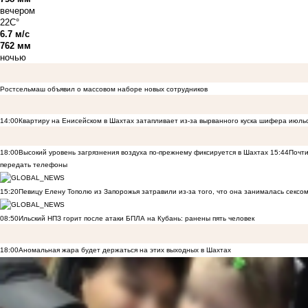
вечером
22C°
6.7 м/с
762 мм
ночью
Ростсельмаш объявил о массовом наборе новых сотрудников
14:00
Квартиру на Енисейском в Шахтах затапливает из-за вырванного куска шифера июль
18:00
Высокий уровень загрязнения воздуха по-прежнему фиксируется в Шахтах
15:44
Почти
передать телефоны
15:20
Певицу Елену Тополю из Запорожья затравили из-за того, что она занималась сексом
08:50
Ильский НПЗ горит после атаки БПЛА на Кубань: ранены пять человек
18:00
Аномальная жара будет держаться на этих выходных в Шахтах