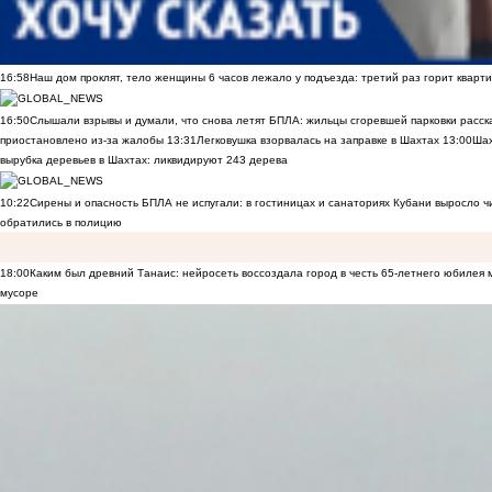
16:58
Наш дом проклят, тело женщины 6 часов лежало у подъезда: третий раз горит кварти
16:50
Слышали взрывы и думали, что снова летят БПЛА: жильцы сгоревшей парковки расск
приостановлено из-за жалобы
13:31
Легковушка взорвалась на заправке в Шахтах
13:00
Шах
вырубка деревьев в Шахтах: ликвидируют 243 дерева
10:22
Сирены и опасность БПЛА не испугали: в гостиницах и санаториях Кубани выросло 
обратились в полицию
18:00
Каким был древний Танаис: нейросеть воссоздала город в честь 65-летнего юбилея 
мусоре