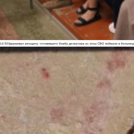
14:50
Удерживал женщину: готовившего бомбу дезертира из зоны СВО поймали в больниц