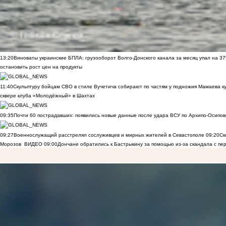
13:20
Виноваты украинские БПЛА: грузооборот Волго-Донского канала за месяц упал на 3
остановить рост цен на продукты
11:40
Скульптуру бойцам СВО в стиле Вучетича собирают по частям у подножия Мамаева к
сквере клуба «Молодёжный» в Шахтах
09:35
Почти 60 пострадавших: появились новые данные после удара ВСУ по Архипо-Осипов
09:27
Военнослужащий расстрелял сослуживцев и мирных жителей в Севастополе
09:20
Ск
Морозов
ВИДЕО
09:00
Дончане обратились к Бастрыкину за помощью из-за скандала с пе