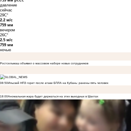
759 мм рт.ст.
давление
сейчас
29C°
2.2 м/с
759 мм
вечером
26C°
2.5 м/с
759 мм
ночью
Ростсельмаш объявил о массовом наборе новых сотрудников
08:50
Ильский НПЗ горит после атаки БПЛА на Кубань: ранены пять человек
18:00
Аномальная жара будет держаться на этих выходных в Шахтах