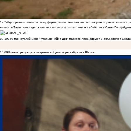
12:24
Где брать молоко?: почему фермеры массово отправляют на убой коров в сельских р
нашли: в Таганроге задержали экс-силовика по подозрению в убийстве в Санкт-Петербурге
09:19
349 млн рублей ценой увольнений: в ДНР массово ликвидируют и объединяют школы
18:00
Нового председателя армянской диаспоры избрали в Шахтах