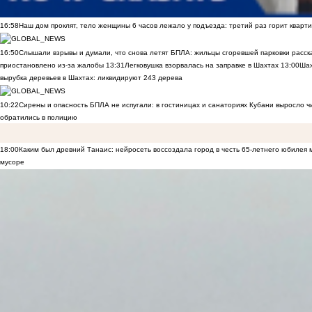
16:58
Наш дом проклят, тело женщины 6 часов лежало у подъезда: третий раз горит кварти
16:50
Слышали взрывы и думали, что снова летят БПЛА: жильцы сгоревшей парковки расск
приостановлено из-за жалобы
13:31
Легковушка взорвалась на заправке в Шахтах
13:00
Шах
вырубка деревьев в Шахтах: ликвидируют 243 дерева
10:22
Сирены и опасность БПЛА не испугали: в гостиницах и санаториях Кубани выросло 
обратились в полицию
18:00
Каким был древний Танаис: нейросеть воссоздала город в честь 65-летнего юбилея 
мусоре