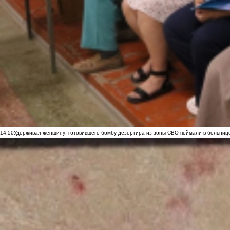
14:50
Удерживал женщину: готовившего бомбу дезертира из зоны СВО поймали в больниц