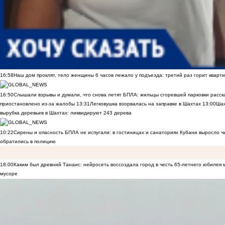
16:58
Наш дом проклят, тело женщины 6 часов лежало у подъезда: третий раз горит кварти
16:50
Слышали взрывы и думали, что снова летят БПЛА: жильцы сгоревшей парковки расск
приостановлено из-за жалобы
13:31
Легковушка взорвалась на заправке в Шахтах
13:00
Шах
вырубка деревьев в Шахтах: ликвидируют 243 дерева
10:22
Сирены и опасность БПЛА не испугали: в гостиницах и санаториях Кубани выросло 
обратились в полицию
18:00
Каким был древний Танаис: нейросеть воссоздала город в честь 65-летнего юбилея 
мусоре