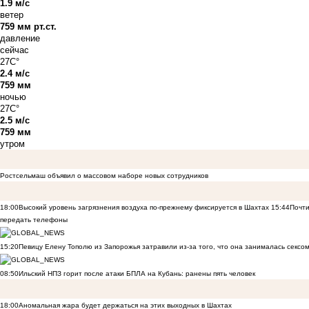
1.9 м/с
ветер
759 мм рт.ст.
давление
сейчас
27C°
2.4 м/с
759 мм
ночью
27C°
2.5 м/с
759 мм
утром
Ростсельмаш объявил о массовом наборе новых сотрудников
18:00
Высокий уровень загрязнения воздуха по-прежнему фиксируется в Шахтах
15:44
Почти
передать телефоны
15:20
Певицу Елену Тополю из Запорожья затравили из-за того, что она занималась сексом
08:50
Ильский НПЗ горит после атаки БПЛА на Кубань: ранены пять человек
18:00
Аномальная жара будет держаться на этих выходных в Шахтах