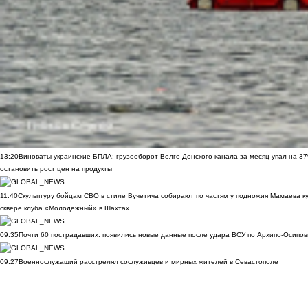
13:20
Виноваты украинские БПЛА: грузооборот Волго-Донского канала за месяц упал на 3
остановить рост цен на продукты
11:40
Скульптуру бойцам СВО в стиле Вучетича собирают по частям у подножия Мамаева к
сквере клуба «Молодёжный» в Шахтах
09:35
Почти 60 пострадавших: появились новые данные после удара ВСУ по Архипо-Осипов
09:27
Военнослужащий расстрелял сослуживцев и мирных жителей в Севастополе