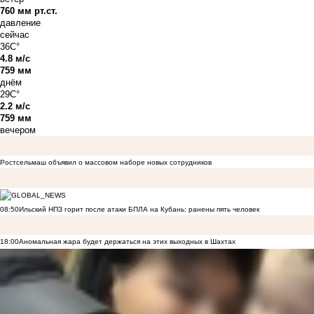
760 мм рт.ст.
давление
сейчас
36C°
4.8 м/с
759 мм
днём
29C°
2.2 м/с
759 мм
вечером
Ростсельмаш объявил о массовом наборе новых сотрудников
08:50
Ильский НПЗ горит после атаки БПЛА на Кубань: ранены пять человек
18:00
Аномальная жара будет держаться на этих выходных в Шахтах