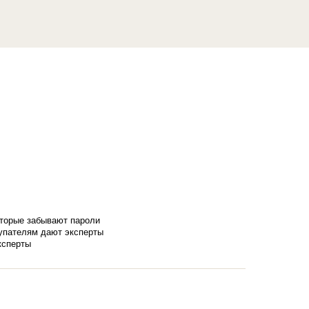
оторые забывают пароли
купателям дают эксперты
ксперты