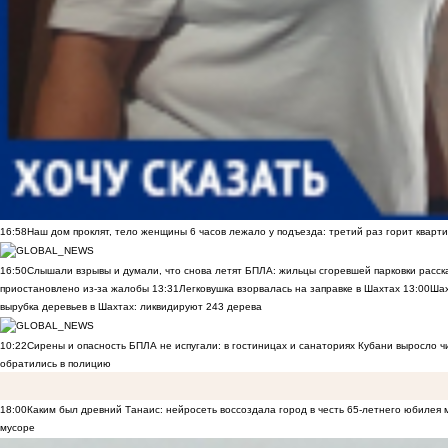
16:58
Наш дом проклят, тело женщины 6 часов лежало у подъезда: третий раз горит кварти
16:50
Слышали взрывы и думали, что снова летят БПЛА: жильцы сгоревшей парковки расск
приостановлено из-за жалобы
13:31
Легковушка взорвалась на заправке в Шахтах
13:00
Шах
вырубка деревьев в Шахтах: ликвидируют 243 дерева
10:22
Сирены и опасность БПЛА не испугали: в гостиницах и санаториях Кубани выросло 
обратились в полицию
18:00
Каким был древний Танаис: нейросеть воссоздала город в честь 65-летнего юбилея 
мусоре