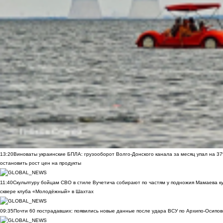
13:20
Виноваты украинские БПЛА: грузооборот Волго-Донского канала за месяц упал на 3
остановить рост цен на продукты
11:40
Скульптуру бойцам СВО в стиле Вучетича собирают по частям у подножия Мамаева к
сквере клуба «Молодёжный» в Шахтах
09:35
Почти 60 пострадавших: появились новые данные после удара ВСУ по Архипо-Осипов