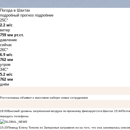
Погода в Шахтах
подробный прогноз
подробнее
25C°
2.2 м/с
ветер
759 мм рт.ст.
давление
сейчас
26C°
6.9 м/с
762 мм
утром
34C°
5.2 м/с
762 мм
днём
Ростсельмаш объявил о массовом наборе новых сотрудников
18:00
Высокий уровень загрязнения воздуха по-прежнему фиксируется в Шахтах
15:44
Почти
передать телефоны
15:20
Певицу Елену Тополю из Запорожья затравили из-за того, что она занималась сексом