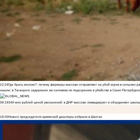
12:24
Где брать молоко?: почему фермеры массово отправляют на убой коров в сельских р
нашли: в Таганроге задержали экс-силовика по подозрению в убийстве в Санкт-Петербурге
09:19
349 млн рублей ценой увольнений: в ДНР массово ликвидируют и объединяют школы
18:00
Нового председателя армянской диаспоры избрали в Шахтах