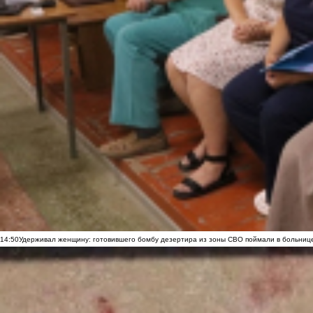
14:50
Удерживал женщину: готовившего бомбу дезертира из зоны СВО поймали в больниц