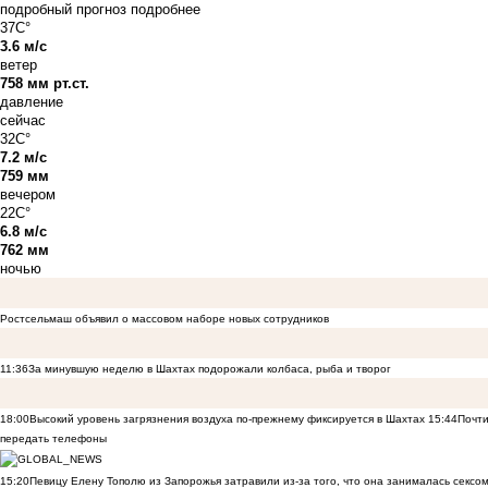
подробный прогноз
подробнее
37C°
3.6 м/с
ветер
758 мм рт.ст.
давление
сейчас
32C°
7.2 м/с
759 мм
вечером
22C°
6.8 м/с
762 мм
ночью
Ростсельмаш объявил о массовом наборе новых сотрудников
11:36
За минувшую неделю в Шахтах подорожали колбаса, рыба и творог
18:00
Высокий уровень загрязнения воздуха по-прежнему фиксируется в Шахтах
15:44
Почти
передать телефоны
15:20
Певицу Елену Тополю из Запорожья затравили из-за того, что она занималась сексом