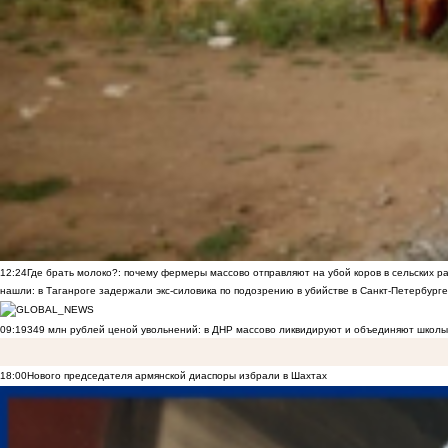
12:24
Где брать молоко?: почему фермеры массово отправляют на убой коров в сельских р
нашли: в Таганроге задержали экс-силовика по подозрению в убийстве в Санкт-Петербурге
09:19
349 млн рублей ценой увольнений: в ДНР массово ликвидируют и объединяют школы
18:00
Нового председателя армянской диаспоры избрали в Шахтах