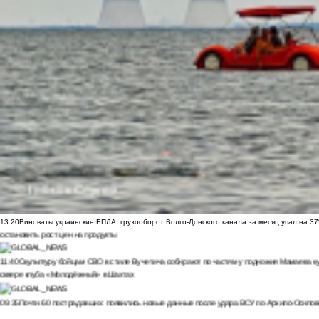
13:20
Виноваты украинские БПЛА: грузооборот Волго-Донского канала за месяц упал на 3
остановить рост цен на продукты
11:40
Скульптуру бойцам СВО в стиле Вучетича собирают по частям у подножия Мамаева к
сквере клуба «Молодёжный» в Шахтах
09:35
Почти 60 пострадавших: появились новые данные после удара ВСУ по Архипо-Осипов