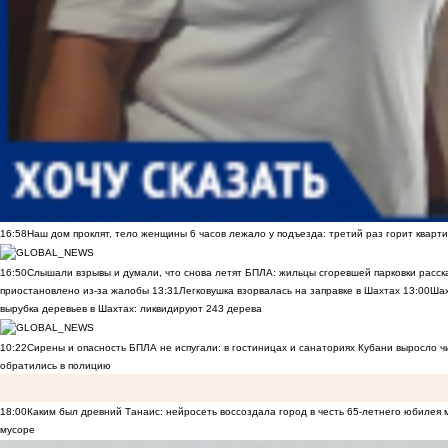
16:58
Наш дом проклят, тело женщины 6 часов лежало у подъезда: третий раз горит кварти
16:50
Слышали взрывы и думали, что снова летят БПЛА: жильцы сгоревшей парковки расск
приостановлено из-за жалобы
13:31
Легковушка взорвалась на заправке в Шахтах
13:00
Шах
вырубка деревьев в Шахтах: ликвидируют 243 дерева
10:22
Сирены и опасность БПЛА не испугали: в гостиницах и санаториях Кубани выросло 
обратились в полицию
18:00
Каким был древний Танаис: нейросеть воссоздала город в честь 65-летнего юбилея 
мусоре