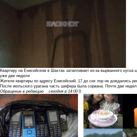
Квартиру на Енисейском в Шахтах затапливает из-за вырванного куск
уже две недели
Жители квартиры по адресу Енисейский, 17 до сих пор не дождались р
После июльского урагана часть шифера была сорвана. Почти две недели
Обращение в редакцию
сегодня в 14:00
0