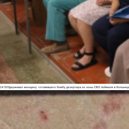
14:50
Удерживал женщину: готовившего бомбу дезертира из зоны СВО поймали в больниц