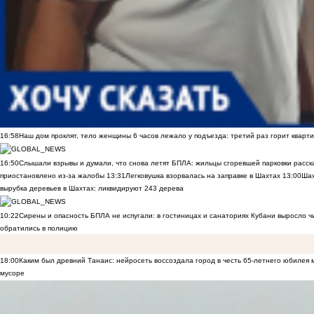
16:58
Наш дом проклят, тело женщины 6 часов лежало у подъезда: третий раз горит кварти
16:50
Слышали взрывы и думали, что снова летят БПЛА: жильцы сгоревшей парковки расск
приостановлено из-за жалобы
13:31
Легковушка взорвалась на заправке в Шахтах
13:00
Шах
вырубка деревьев в Шахтах: ликвидируют 243 дерева
10:22
Сирены и опасность БПЛА не испугали: в гостиницах и санаториях Кубани выросло 
обратились в полицию
18:00
Каким был древний Танаис: нейросеть воссоздала город в честь 65-летнего юбилея 
мусоре