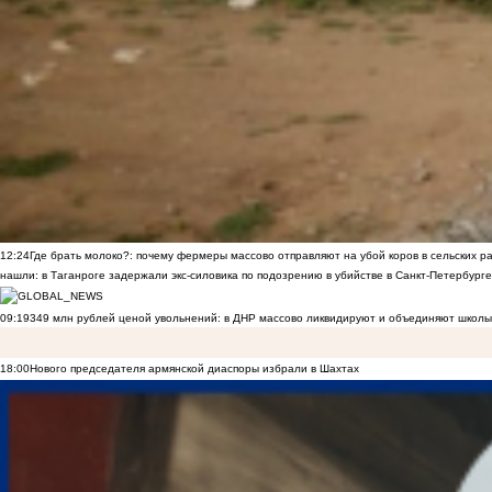
12:24
Где брать молоко?: почему фермеры массово отправляют на убой коров в сельских р
нашли: в Таганроге задержали экс-силовика по подозрению в убийстве в Санкт-Петербурге
09:19
349 млн рублей ценой увольнений: в ДНР массово ликвидируют и объединяют школы
18:00
Нового председателя армянской диаспоры избрали в Шахтах