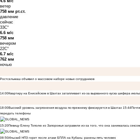
4.6 м/с
ветер
758 мм рт.ст.
давление
сейчас
33C°
6.6 м/с
758 мм
вечером
22C°
6.7 м/с
762 мм
ночью
Ростсельмаш объявил о массовом наборе новых сотрудников
14:00
Квартиру на Енисейском в Шахтах затапливает из-за вырванного куска шифера июль
18:00
Высокий уровень загрязнения воздуха по-прежнему фиксируется в Шахтах
15:44
Почти
передать телефоны
15:20
Певицу Елену Тополю из Запорожья затравили из-за того, что она занималась сексом
08:50
Ильский НПЗ горит после атаки БПЛА на Кубань: ранены пять человек