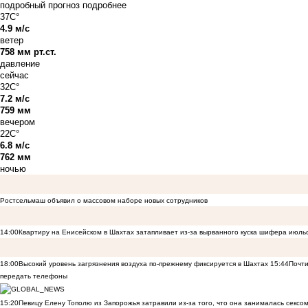
подробный прогноз
подробнее
37C°
4.9 м/с
ветер
758 мм рт.ст.
давление
сейчас
32C°
7.2 м/с
759 мм
вечером
22C°
6.8 м/с
762 мм
ночью
Ростсельмаш объявил о массовом наборе новых сотрудников
14:00
Квартиру на Енисейском в Шахтах затапливает из-за вырванного куска шифера июль
18:00
Высокий уровень загрязнения воздуха по-прежнему фиксируется в Шахтах
15:44
Почти
передать телефоны
15:20
Певицу Елену Тополю из Запорожья затравили из-за того, что она занималась сексом