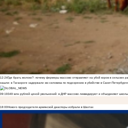
12:24
Где брать молоко?: почему фермеры массово отправляют на убой коров в сельских р
нашли: в Таганроге задержали экс-силовика по подозрению в убийстве в Санкт-Петербурге
09:19
349 млн рублей ценой увольнений: в ДНР массово ликвидируют и объединяют школы
18:00
Нового председателя армянской диаспоры избрали в Шахтах