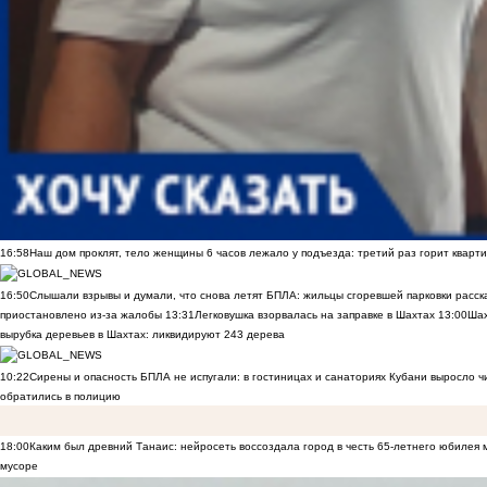
16:58
Наш дом проклят, тело женщины 6 часов лежало у подъезда: третий раз горит кварти
16:50
Слышали взрывы и думали, что снова летят БПЛА: жильцы сгоревшей парковки расск
приостановлено из-за жалобы
13:31
Легковушка взорвалась на заправке в Шахтах
13:00
Шах
вырубка деревьев в Шахтах: ликвидируют 243 дерева
10:22
Сирены и опасность БПЛА не испугали: в гостиницах и санаториях Кубани выросло 
обратились в полицию
18:00
Каким был древний Танаис: нейросеть воссоздала город в честь 65-летнего юбилея 
мусоре