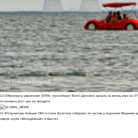
13:20
Виноваты украинские БПЛА: грузооборот Волго-Донского канала за месяц упал на 3
остановить рост цен на продукты
11:40
Скульптуру бойцам СВО в стиле Вучетича собирают по частям у подножия Мамаева к
сквере клуба «Молодёжный» в Шахтах