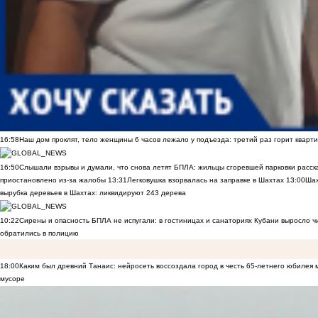
16:58
Наш дом проклят, тело женщины 6 часов лежало у подъезда: третий раз горит кварти
16:50
Слышали взрывы и думали, что снова летят БПЛА: жильцы сгоревшей парковки расск
приостановлено из-за жалобы
13:31
Легковушка взорвалась на заправке в Шахтах
13:00
Шах
вырубка деревьев в Шахтах: ликвидируют 243 дерева
10:22
Сирены и опасность БПЛА не испугали: в гостиницах и санаториях Кубани выросло 
обратились в полицию
18:00
Каким был древний Танаис: нейросеть воссоздала город в честь 65-летнего юбилея 
мусоре