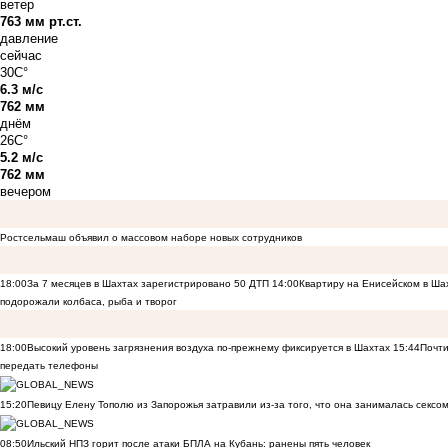
ветер
763 мм рт.ст.
давление
сейчас
30C°
6.3 м/с
762 мм
днём
26C°
5.2 м/с
762 мм
вечером
Ростсельмаш объявил о массовом наборе новых сотрудников
18:00
За 7 месяцев в Шахтах зарегистрировано 50 ДТП
14:00
Квартиру на Енисейском в Ша
подорожали колбаса, рыба и творог
18:00
Высокий уровень загрязнения воздуха по-прежнему фиксируется в Шахтах
15:44
Почти
передать телефоны
15:20
Певицу Елену Тополю из Запорожья затравили из-за того, что она занималась сексом
08:50
Ильский НПЗ горит после атаки БПЛА на Кубань: ранены пять человек