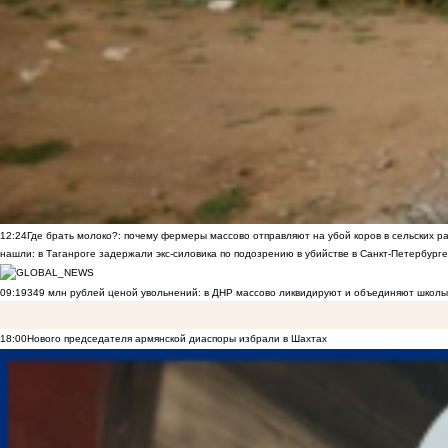
12:24
Где брать молоко?: почему фермеры массово отправляют на убой коров в сельских р
нашли: в Таганроге задержали экс-силовика по подозрению в убийстве в Санкт-Петербурге
09:19
349 млн рублей ценой увольнений: в ДНР массово ликвидируют и объединяют школы
18:00
Нового председателя армянской диаспоры избрали в Шахтах