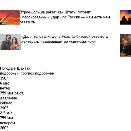
Втрое больше ракет: как Штаты готовят
«массированный удар» по России — нам есть чем
ответить
«Да, я толстая»: дочь Розы Сябитовой ответила
хейтерам, называвшим ее «свиноматкой»
Погода в Шахтах
подробный прогноз
подробнее
35C°
6 м/с
ветер
759 мм рт.ст.
давление
сейчас
29C°
2.2 м/с
759 мм
вечером
26C°