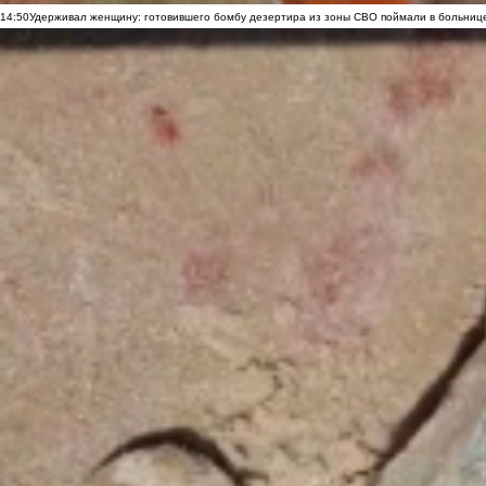
14:50
Удерживал женщину: готовившего бомбу дезертира из зоны СВО поймали в больниц