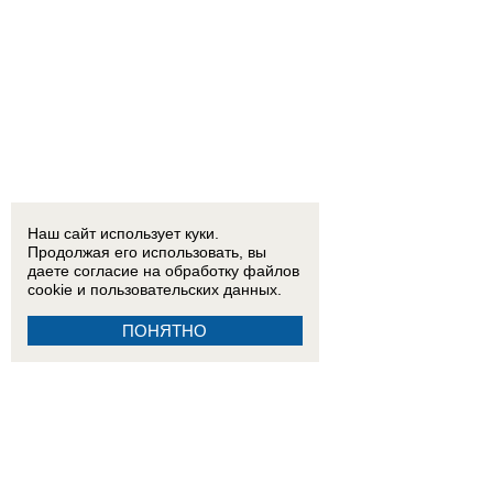
18:15
Двое детей из Ростовской области погибли при атаке БПЛА на пляж в Архипо-Осипов
Наш сайт использует куки.
Продолжая его использовать, вы
даете согласие на обработку
файлов
cookie
и пользовательских данных.
ПОНЯТНО