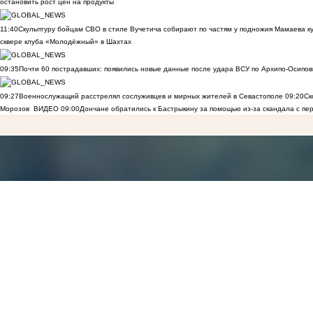
остановить рост цен на продукты
11:40
Скульптуру бойцам СВО в стиле Вучетича собирают по частям у подножия Мамаева к
сквере клуба «Молодёжный» в Шахтах
09:35
Почти 60 пострадавших: появились новые данные после удара ВСУ по Архипо-Осипов
09:27
Военнослужащий расстрелял сослуживцев и мирных жителей в Севастополе
09:20
Ск
Морозов
ВИДЕО
09:00
Дончане обратились к Бастрыкину за помощью из-за скандала с пе