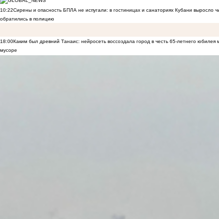
10:22
Сирены и опасность БПЛА не испугали: в гостиницах и санаториях Кубани выросло 
обратились в полицию
18:00
Каким был древний Танаис: нейросеть воссоздала город в честь 65-летнего юбилея 
мусоре