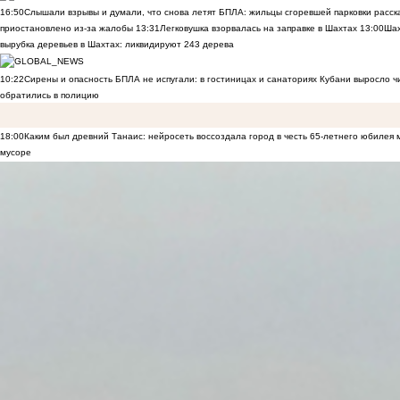
16:50
Слышали взрывы и думали, что снова летят БПЛА: жильцы сгоревшей парковки расск
приостановлено из-за жалобы
13:31
Легковушка взорвалась на заправке в Шахтах
13:00
Шах
вырубка деревьев в Шахтах: ликвидируют 243 дерева
10:22
Сирены и опасность БПЛА не испугали: в гостиницах и санаториях Кубани выросло 
обратились в полицию
18:00
Каким был древний Танаис: нейросеть воссоздала город в честь 65-летнего юбилея 
мусоре