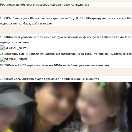
Ростсельмаш объявил о массовом наборе новых сотрудников
18:00
За 7 месяцев в Шахтах зарегистрировано 50 ДТП
14:00
Квартиру на Енисейском в Ша
подорожали колбаса, рыба и творог
18:00
Высокий уровень загрязнения воздуха по-прежнему фиксируется в Шахтах
15:44
Почти
передать телефоны
15:20
Певицу Елену Тополю из Запорожья затравили из-за того, что она занималась сексом
08:50
Ильский НПЗ горит после атаки БПЛА на Кубань: ранены пять человек
18:00
Аномальная жара будет держаться на этих выходных в Шахтах