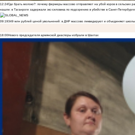
12:24
Где брать молоко?: почему фермеры массово отправляют на убой коров в сельских р
нашли: в Таганроге задержали экс-силовика по подозрению в убийстве в Санкт-Петербурге
09:19
349 млн рублей ценой увольнений: в ДНР массово ликвидируют и объединяют школы
18:00
Нового председателя армянской диаспоры избрали в Шахтах