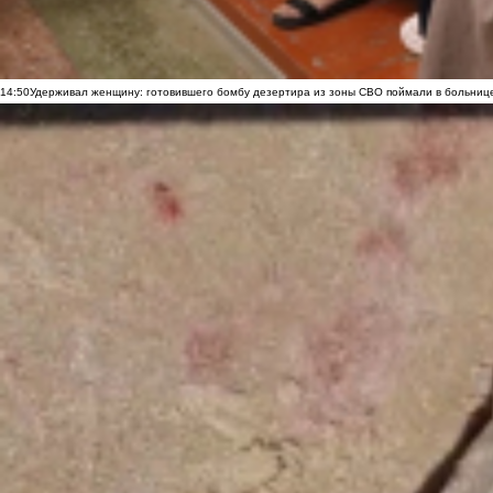
14:50
Удерживал женщину: готовившего бомбу дезертира из зоны СВО поймали в больниц