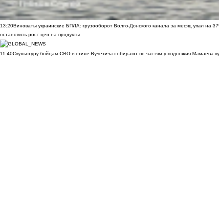
13:20
Виноваты украинские БПЛА: грузооборот Волго-Донского канала за месяц упал на 3
остановить рост цен на продукты
11:40
Скульптуру бойцам СВО в стиле Вучетича собирают по частям у подножия Мамаева к