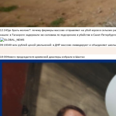
12:24
Где брать молоко?: почему фермеры массово отправляют на убой коров в сельских р
нашли: в Таганроге задержали экс-силовика по подозрению в убийстве в Санкт-Петербурге
09:19
349 млн рублей ценой увольнений: в ДНР массово ликвидируют и объединяют школы
18:00
Нового председателя армянской диаспоры избрали в Шахтах