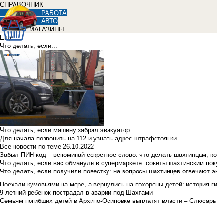
СПРАВОЧНИК
РАБОТА
АВТО
МАГАЗИНЫ
Еще
Что делать, если...
Что делать, если машину забрал эвакуатор
Для начала позвонить на 112 и узнать адрес штрафстоянки
Все новости по теме
26.10.2022
Забыл ПИН-код – вспоминай секретное слово: что делать шахтинцам, к
Что делать, если вас обманули в супермаркете: советы шахтинским по
Что делать, если получили повестку: на вопросы шахтинцев отвечают э
Поехали кумовьями на море, а вернулись на похороны детей: история ги
9-летний ребенок пострадал в аварии под Шахтами
Семьям погибших детей в Архипо-Осиповке выплатят власти – Слюсарь