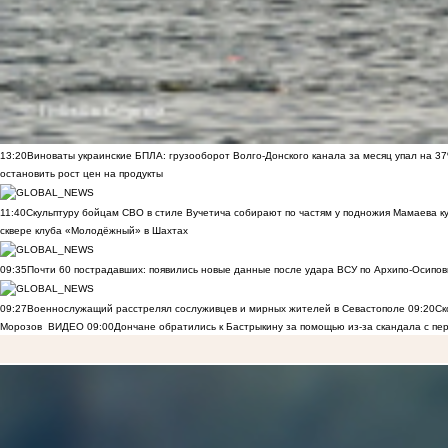
13:20
Виноваты украинские БПЛА: грузооборот Волго-Донского канала за месяц упал на 3
остановить рост цен на продукты
11:40
Скульптуру бойцам СВО в стиле Вучетича собирают по частям у подножия Мамаева к
сквере клуба «Молодёжный» в Шахтах
09:35
Почти 60 пострадавших: появились новые данные после удара ВСУ по Архипо-Осипов
09:27
Военнослужащий расстрелял сослуживцев и мирных жителей в Севастополе
09:20
Ск
Морозов
ВИДЕО
09:00
Дончане обратились к Бастрыкину за помощью из-за скандала с пе