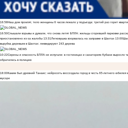
16:58
Наш дом проклят, тело женщины 6 часов лежало у подъезда: третий раз горит кварти
16:50
Слышали взрывы и думали, что снова летят БПЛА: жильцы сгоревшей парковки расск
приостановлено из-за жалобы
13:31
Легковушка взорвалась на заправке в Шахтах
13:00
Шах
вырубка деревьев в Шахтах: ликвидируют 243 дерева
10:22
Сирены и опасность БПЛА не испугали: в гостиницах и санаториях Кубани выросло 
обратились в полицию
18:00
Каким был древний Танаис: нейросеть воссоздала город в честь 65-летнего юбилея 
мусоре