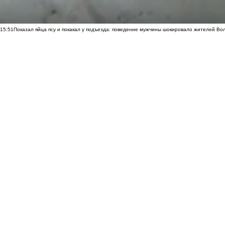
15:51
Показал яйца псу и покакал у подъезда: поведение мужчины шокировало жителей Во