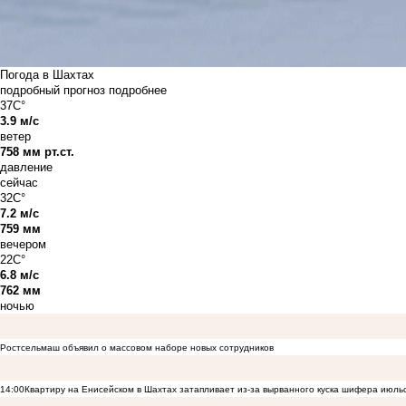
Погода в Шахтах
подробный прогноз
подробнее
37C°
3.9 м/с
ветер
758 мм рт.ст.
давление
сейчас
32C°
7.2 м/с
759 мм
вечером
22C°
6.8 м/с
762 мм
ночью
Ростсельмаш объявил о массовом наборе новых сотрудников
14:00
Квартиру на Енисейском в Шахтах затапливает из-за вырванного куска шифера июль