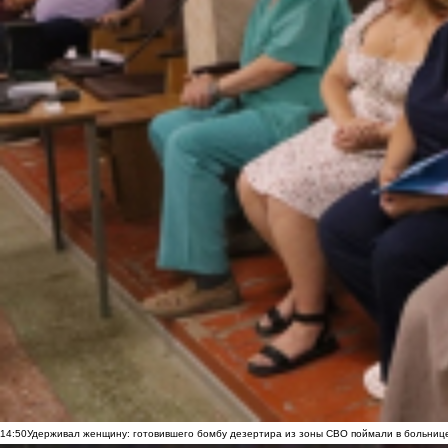
14:50
Удерживал женщину: готовившего бомбу дезертира из зоны СВО поймали в больниц