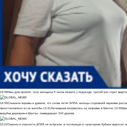
16:58
Наш дом проклят, тело женщины 6 часов лежало у подъезда: третий раз горит кварти
16:50
Слышали взрывы и думали, что снова летят БПЛА: жильцы сгоревшей парковки расск
приостановлено из-за жалобы
13:31
Легковушка взорвалась на заправке в Шахтах
13:00
Шах
вырубка деревьев в Шахтах: ликвидируют 243 дерева
10:22
Сирены и опасность БПЛА не испугали: в гостиницах и санаториях Кубани выросло 