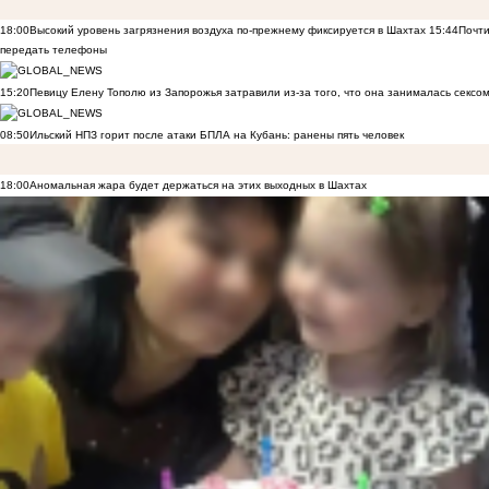
18:00
Высокий уровень загрязнения воздуха по-прежнему фиксируется в Шахтах
15:44
Почти
передать телефоны
15:20
Певицу Елену Тополю из Запорожья затравили из-за того, что она занималась сексом
08:50
Ильский НПЗ горит после атаки БПЛА на Кубань: ранены пять человек
18:00
Аномальная жара будет держаться на этих выходных в Шахтах