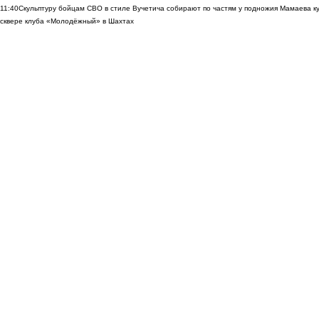
11:40
Скульптуру бойцам СВО в стиле Вучетича собирают по частям у подножия Мамаева к
сквере клуба «Молодёжный» в Шахтах