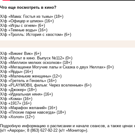
Что еще посмотреть в кино?
Х/ф «Мама: Гостья из тьмы» (18+)
Х/ф «Офицер и шпион» (16+)
Х/ф «Игры с огнем» (6+)
Х/ф «Темные воды» (16+)
Х/ф «Тролль: История с хвостом» (6+)
Х/ф «Викинг Вик» (6+)
Х/ф «Мульт в кино. Выпуск №112» (0+)
Х/ф «Миллион мелких осколков» (18+)
Х/ф «Мегащенки Могучие лапы и Сказка о двух Неллах» (0+)
Х/ф «Ярды» (16+)
Х/ф «Маленькие женщины» (12+)
Х/ф «Гретель и Гензель» (16+)
Х/ф «PLAYMOBIL фильм: Через вселенные» (6+)
Х/ф «Джокер» (18+)
Х/ф «Идеальная няня» (16+)
Х/ф «Кома» (16+)
Х/ф «1917» (16+)
Х/ф «Марафон желаний» (16+)
Х/ф «Плохие парни навсегда» (18+)
Х/ф «Холоп» (12+)
Подробную информацию о расписании и начале сеансов, а также ценах н
(к/т «Аврора»; 8 (863) 627-92-22 (к/т «Монитор»).