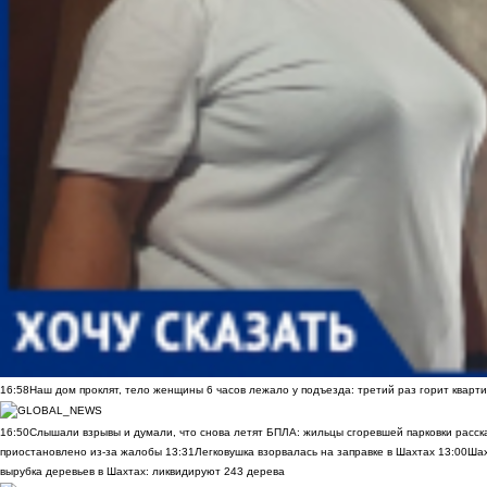
16:58
Наш дом проклят, тело женщины 6 часов лежало у подъезда: третий раз горит кварти
16:50
Слышали взрывы и думали, что снова летят БПЛА: жильцы сгоревшей парковки расск
приостановлено из-за жалобы
13:31
Легковушка взорвалась на заправке в Шахтах
13:00
Шах
вырубка деревьев в Шахтах: ликвидируют 243 дерева