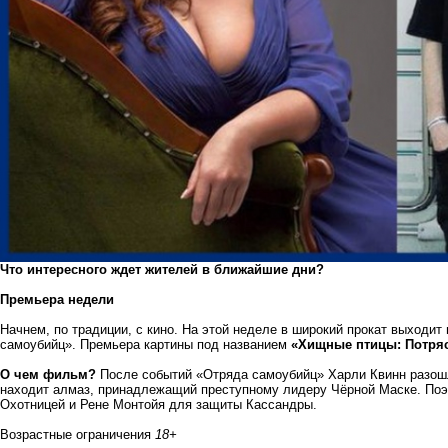
Что интересного ждет жителей в ближайшие дни?
Премьера недели
Начнем, по традиции, с кино. На этой неделе в широкий прокат выходи
самоубийц». Премьера картины под названием
«Хищные птицы: Потря
О чем фильм?
После событий «Отряда самоубийц» Харли Квинн разош
находит алмаз, принадлежащий преступному лидеру Чёрной Маске. Поэ
Охотницей и Рене Монтойя для защиты Кассандры.
Возрастные ограничения
18+