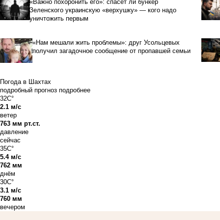
«Важно похоронить его»: спасет ли бункер
Зеленского украинскую «верхушку» — кого надо
уничтожить первым
«Нам мешали жить проблемы»: друг Усольцевых
получил загадочное сообщение от пропавшей семьи
Погода в Шахтах
подробный прогноз
подробнее
32C°
2.1 м/с
ветер
763 мм рт.ст.
давление
сейчас
35C°
5.4 м/с
762 мм
днём
30C°
3.1 м/с
760 мм
вечером