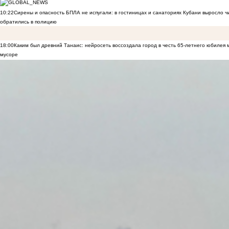
10:22
Сирены и опасность БПЛА не испугали: в гостиницах и санаториях Кубани выросло 
обратились в полицию
18:00
Каким был древний Танаис: нейросеть воссоздала город в честь 65-летнего юбилея 
мусоре