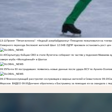
13:11
Проект "Пятая колонна": «бедный азербайджанец» Плющенко пожаловался на «непри
Северного переезда беспокоят жителей Шахт
12:04
В ЛДПР призвали остановить рост цен
11:40
Скульптуру бойцам СВО в стиле Вучетича собирают по частям у подножия Мамаева к
сквере клуба «Молодёжный» в Шахтах
09:35
Почти 60 пострадавших: появились новые данные после удара ВСУ по Архипо-Осипов
09:27
Военнослужащий расстрелял сослуживцев и мирных жителей в Севастополе
09:20
Ск
Морозов
ВИДЕО
09:00
Дончане обратились к Бастрыкину за помощью из-за скандала с пе