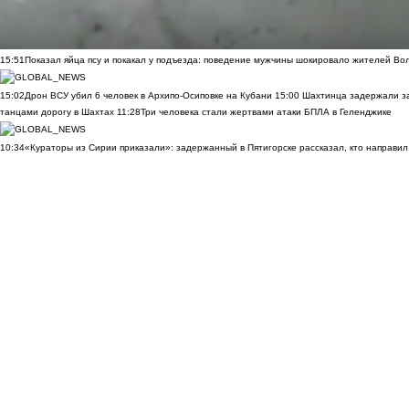
15:51
Показал яйца псу и покакал у подъезда: поведение мужчины шокировало жителей Во
15:02
Дрон ВСУ убил 6 человек в Архипо-Осиповке на Кубани
15:00
Шахтинца задержали за
танцами дорогу в Шахтах
11:28
Три человека стали жертвами атаки БПЛА в Геленджике
10:34
«Кураторы из Сирии приказали»: задержанный в Пятигорске рассказал, кто направил 