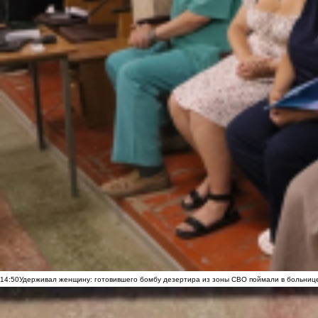
14:50
Удерживал женщину: готовившего бомбу дезертира из зоны СВО поймали в больниц