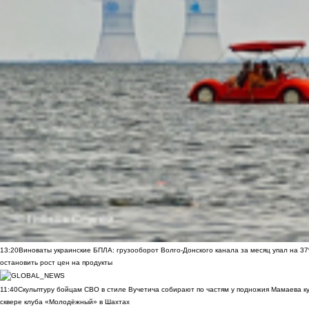
13:20
Виноваты украинские БПЛА: грузооборот Волго-Донского канала за месяц упал на 3
остановить рост цен на продукты
11:40
Скульптуру бойцам СВО в стиле Вучетича собирают по частям у подножия Мамаева к
сквере клуба «Молодёжный» в Шахтах