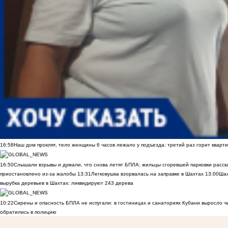
16:58
Наш дом проклят, тело женщины 6 часов лежало у подъезда: третий раз горит кварти
16:50
Слышали взрывы и думали, что снова летят БПЛА: жильцы сгоревшей парковки расск
приостановлено из-за жалобы
13:31
Легковушка взорвалась на заправке в Шахтах
13:00
Шах
вырубка деревьев в Шахтах: ликвидируют 243 дерева
10:22
Сирены и опасность БПЛА не испугали: в гостиницах и санаториях Кубани выросло 
обратились в полицию