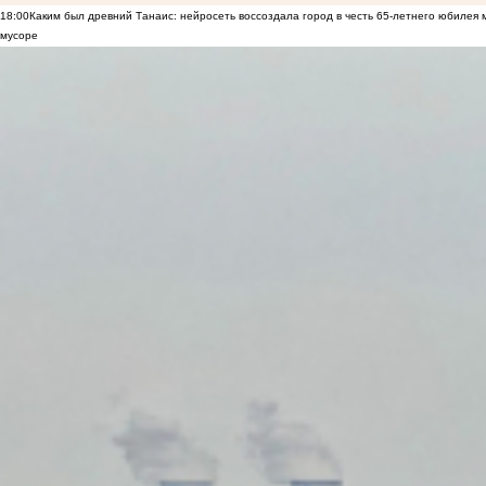
18:00
Каким был древний Танаис: нейросеть воссоздала город в честь 65-летнего юбилея 
мусоре