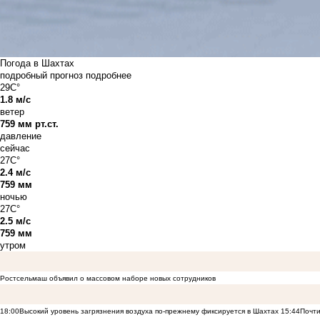
Погода в Шахтах
подробный прогноз
подробнее
29C°
1.8 м/с
ветер
759 мм рт.ст.
давление
сейчас
27C°
2.4 м/с
759 мм
ночью
27C°
2.5 м/с
759 мм
утром
Ростсельмаш объявил о массовом наборе новых сотрудников
18:00
Высокий уровень загрязнения воздуха по-прежнему фиксируется в Шахтах
15:44
Почти