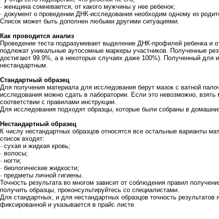
· женщина сомневается, от какого мужчины у нее ребенок;
· документ о проведении ДНК-исследования необходим одному из родит
Список может быть дополнен любыми другими ситуациями.
Как проводится анализ
Проведение теста подразумевает выделение ДНК-профилей ребенка и о
подлежат уникальные аутосомные маркеры участников. Полученные рез
достигают 99.9%, а в некоторых случаях даже 100%). Полученный для 
нестандартным.
Стандартный образец
Для получения материала для исследования берут мазок с ватной пало
исследования можно сдать в лаборатории. Если это невозможно, взять
соответствии с правилами инструкции.
Для исследования подходят образцы, которые были собраны в домашних
Нестандартный образец
К числу нестандартных образцов относятся все остальные варианты мат
список входят:
· сухая и жидкая кровь;
· волосы;
· ногти;
· биологические жидкости;
· предметы личной гигиены.
Точность результата во многом зависит от соблюдения правил получени
получить образцы, проконсультируйтесь со специалистами.
Для стандартных, и для нестандартных образцов точность результатов 
фиксированной и указывается в прайс листе.