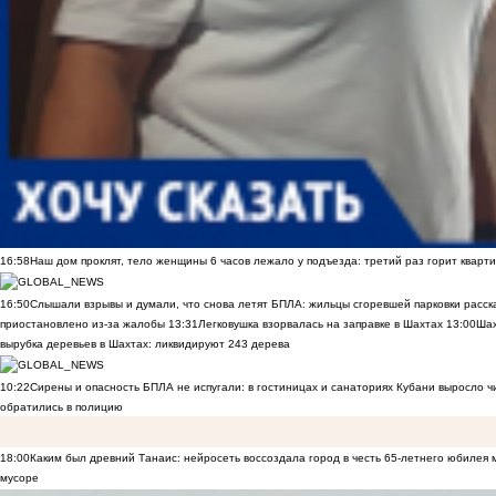
16:58
Наш дом проклят, тело женщины 6 часов лежало у подъезда: третий раз горит кварти
16:50
Слышали взрывы и думали, что снова летят БПЛА: жильцы сгоревшей парковки расск
приостановлено из-за жалобы
13:31
Легковушка взорвалась на заправке в Шахтах
13:00
Шах
вырубка деревьев в Шахтах: ликвидируют 243 дерева
10:22
Сирены и опасность БПЛА не испугали: в гостиницах и санаториях Кубани выросло 
обратились в полицию
18:00
Каким был древний Танаис: нейросеть воссоздала город в честь 65-летнего юбилея 
мусоре