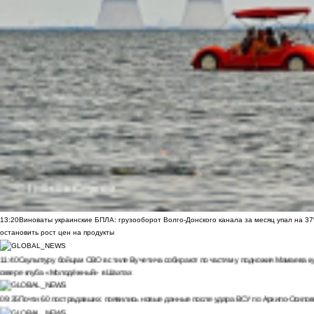
13:20
Виноваты украинские БПЛА: грузооборот Волго-Донского канала за месяц упал на 3
остановить рост цен на продукты
11:40
Скульптуру бойцам СВО в стиле Вучетича собирают по частям у подножия Мамаева к
сквере клуба «Молодёжный» в Шахтах
09:35
Почти 60 пострадавших: появились новые данные после удара ВСУ по Архипо-Осипов