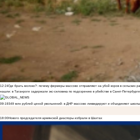
12:24
Где брать молоко?: почему фермеры массово отправляют на убой коров в сельских р
нашли: в Таганроге задержали экс-силовика по подозрению в убийстве в Санкт-Петербурге
09:19
349 млн рублей ценой увольнений: в ДНР массово ликвидируют и объединяют школы
18:00
Нового председателя армянской диаспоры избрали в Шахтах