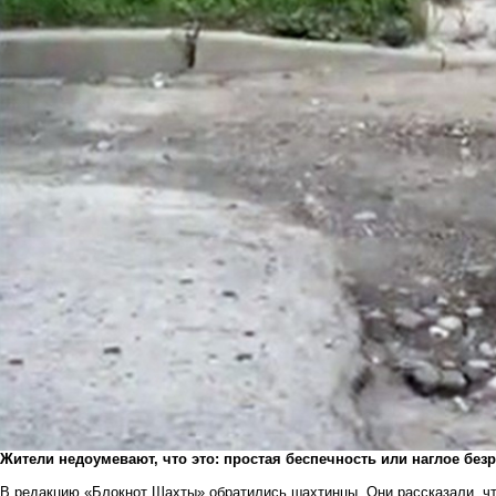
Жители недоумевают, что это: простая беспечность или наглое без
В редакцию «Блокнот Шахты» обратились шахтинцы. Они рассказали, ч