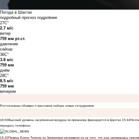
Погода в Шахтах
подробный прогноз
подробнее
27C°
2.7 м/с
ветер
759 мм рт.ст.
давление
сейчас
36C°
3.8 м/с
759 мм
днём
28C°
8.5 м/с
759 мм
вечером
Ростсельмаш объявил о массовом наборе новых сотрудников
18:00
Высокий уровень загрязнения воздуха по-прежнему фиксируется в Шахтах
15:44
Почти
передать телефоны
15:20
Певицу Елену Тополю из Запорожья затравили из-за того, что она занималась сексом