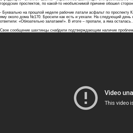
городских проспектов, по какой-то необъяснимой причине обошел сторо
- Буквально на прошлой неделе рабочие латали асфальт по проспекту 
яму около дома №170. Бросили как есть и уехали. На следующий день о
ответили: «Обязательно залатаем!». В итоге – пропали, а яма осталась
Свое сообщение шахтинцы снабдили подтверждающим наличие проблем