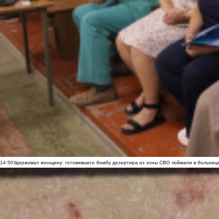
14:50
Удерживал женщину: готовившего бомбу дезертира из зоны СВО поймали в больниц