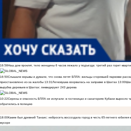
16:58
Наш дом проклят, тело женщины 6 часов лежало у подъезда: третий раз горит кварти
16:50
Слышали взрывы и думали, что снова летят БПЛА: жильцы сгоревшей парковки расск
приостановлено из-за жалобы
13:31
Легковушка взорвалась на заправке в Шахтах
13:00
Шах
вырубка деревьев в Шахтах: ликвидируют 243 дерева
10:22
Сирены и опасность БПЛА не испугали: в гостиницах и санаториях Кубани выросло 
обратились в полицию
18:00
Каким был древний Танаис: нейросеть воссоздала город в честь 65-летнего юбилея 
мусоре