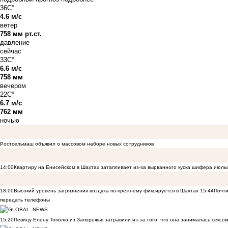
36C°
4.6 м/с
ветер
758 мм рт.ст.
давление
сейчас
33C°
6.6 м/с
758 мм
вечером
22C°
6.7 м/с
762 мм
ночью
Ростсельмаш объявил о массовом наборе новых сотрудников
14:00
Квартиру на Енисейском в Шахтах затапливает из-за вырванного куска шифера июль
18:00
Высокий уровень загрязнения воздуха по-прежнему фиксируется в Шахтах
15:44
Почти
передать телефоны
15:20
Певицу Елену Тополю из Запорожья затравили из-за того, что она занималась сексом