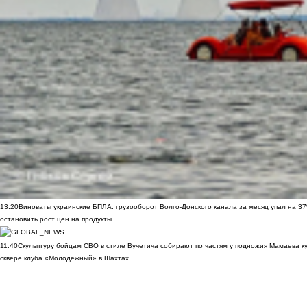
13:20
Виноваты украинские БПЛА: грузооборот Волго-Донского канала за месяц упал на 3
остановить рост цен на продукты
11:40
Скульптуру бойцам СВО в стиле Вучетича собирают по частям у подножия Мамаева к
сквере клуба «Молодёжный» в Шахтах