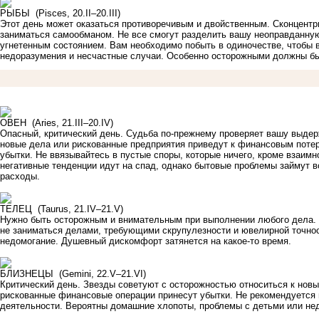
РЫБЫ (Pisces, 20.II–20.III)
Этот день может оказаться противоречивым и двойственным. Сконцентр
заниматься самообманом. Не все смогут разделить вашу неоправданну
угнетенным состоянием. Вам необходимо побыть в одиночестве, чтобы в
недоразумения и несчастные случаи. Особенно осторожными должны б
ОВЕН (Aries, 21.III–20.IV)
Опасный, критический день. Судьба по-прежнему проверяет вашу выдер
новые дела или рискованные предприятия приведут к финансовым поте
убытки. Не ввязывайтесь в пустые споры, которые ничего, кроме взаимн
негативные тенденции идут на спад, однако бытовые проблемы займут в
расходы.
ТЕЛЕЦ (Taurus, 21.IV–21.V)
Нужно быть осторожным и внимательным при выполнении любого дела. 
не заниматься делами, требующими скрупулезности и ювелирной точно
недомогание. Душевный дискомфорт затянется на какое-то время.
БЛИЗНЕЦЫ (Gemini, 22.V–21.VI)
Критический день. Звезды советуют с осторожностью относиться к нов
рискованные финансовые операции принесут убытки. Не рекомендуется
деятельности. Вероятны домашние хлопоты, проблемы с детьми или не