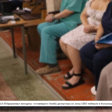
14:50
Удерживал женщину: готовившего бомбу дезертира из зоны СВО поймали в больниц