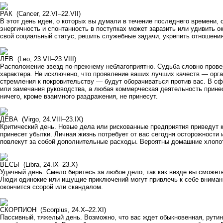
РАК (Cancer, 22.VI–22.VII)
В этот день идеи, о которых вы думали в течение последнего времени,
энергичность и спонтанность в поступках может заразить или удивить
свой социальный статус, решить служебные задачи, укрепить отношения
ЛЕВ (Leo, 23.VII–23.VIII)
Расположение звезд по-прежнему неблагоприятно. Судьба словно прове
характера. Не исключено, что проявление ваших лучших качеств — орг
стремления к покровительству — будут оборачиваться против вас. В 
или замечания руководства, а любая коммерческая деятельность принес
ничего, кроме взаимного раздражения, не принесут.
ДЕВА (Virgo, 24.VIII–23.IX)
Критический день. Новые дела или рискованные предприятия приведут 
принесет убытки. Личная жизнь потребует от вас сегодня осторожности
повлекут за собой дополнительные расходы. Вероятны домашние хлопо
ВЕСЫ (Libra, 24.IX–23.X)
Удачный день. Смело беритесь за любое дело, так как везде вы сможет
Люди одинокие или ищущие приключений могут привлечь к себе внимани
окончится ссорой или скандалом.
СКОРПИОН (Scorpius, 24.X–22.XI)
Пассивный, тяжелый день. Возможно, что вас ждет обыкновенная, рутин