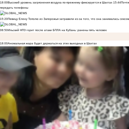
18:00
Высокий уровень загрязнения воздуха по-прежнему фиксируется в Шахтах
15:44
Почти
передать телефоны
15:20
Певицу Елену Тополю из Запорожья затравили из-за того, что она занималась сексом
08:50
Ильский НПЗ горит после атаки БПЛА на Кубань: ранены пять человек
18:00
Аномальная жара будет держаться на этих выходных в Шахтах