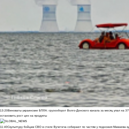
13:20
Виноваты украинские БПЛА: грузооборот Волго-Донского канала за месяц упал на 3
остановить рост цен на продукты
11:40
Скульптуру бойцам СВО в стиле Вучетича собирают по частям у подножия Мамаева к