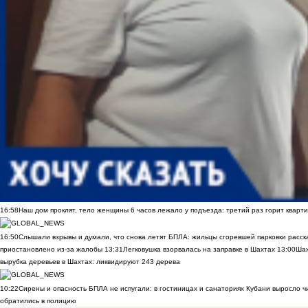
16:58
Наш дом проклят, тело женщины 6 часов лежало у подъезда: третий раз горит кварти
16:50
Слышали взрывы и думали, что снова летят БПЛА: жильцы сгоревшей парковки расск
приостановлено из-за жалобы
13:31
Легковушка взорвалась на заправке в Шахтах
13:00
Шах
вырубка деревьев в Шахтах: ликвидируют 243 дерева
10:22
Сирены и опасность БПЛА не испугали: в гостиницах и санаториях Кубани выросло 
обратились в полицию