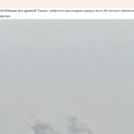
18:00
Каким был древний Танаис: нейросеть воссоздала город в честь 65-летнего юбилея 
мусоре