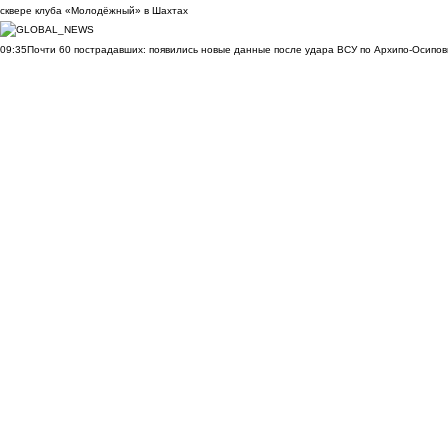
сквере клуба «Молодёжный» в Шахтах
09:35
Почти 60 пострадавших: появились новые данные после удара ВСУ по Архипо-Осипов