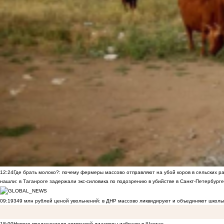
12:24
Где брать молоко?: почему фермеры массово отправляют на убой коров в сельских р
нашли: в Таганроге задержали экс-силовика по подозрению в убийстве в Санкт-Петербурге
09:19
349 млн рублей ценой увольнений: в ДНР массово ликвидируют и объединяют школы
18:00
Нового председателя армянской диаспоры избрали в Шахтах