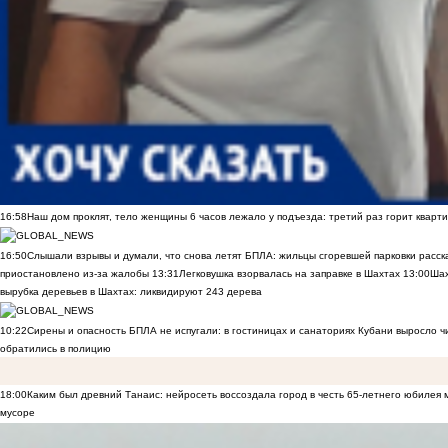
16:58
Наш дом проклят, тело женщины 6 часов лежало у подъезда: третий раз горит кварти
16:50
Слышали взрывы и думали, что снова летят БПЛА: жильцы сгоревшей парковки расск
приостановлено из-за жалобы
13:31
Легковушка взорвалась на заправке в Шахтах
13:00
Шах
вырубка деревьев в Шахтах: ликвидируют 243 дерева
10:22
Сирены и опасность БПЛА не испугали: в гостиницах и санаториях Кубани выросло 
обратились в полицию
18:00
Каким был древний Танаис: нейросеть воссоздала город в честь 65-летнего юбилея 
мусоре