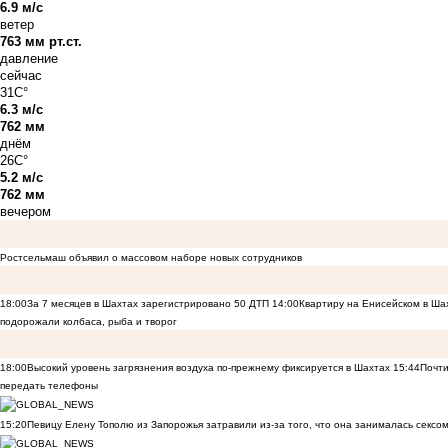
6.9 м/с
ветер
763 мм рт.ст.
давление
сейчас
31C°
6.3 м/с
762 мм
днём
26C°
5.2 м/с
762 мм
вечером
Ростсельмаш объявил о массовом наборе новых сотрудников
18:00
За 7 месяцев в Шахтах зарегистрировано 50 ДТП
14:00
Квартиру на Енисейском в Ша
подорожали колбаса, рыба и творог
18:00
Высокий уровень загрязнения воздуха по-прежнему фиксируется в Шахтах
15:44
Почти
передать телефоны
15:20
Певицу Елену Тополю из Запорожья затравили из-за того, что она занималась сексом