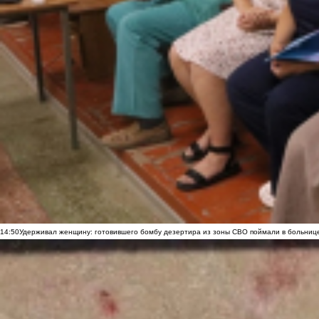
14:50
Удерживал женщину: готовившего бомбу дезертира из зоны СВО поймали в больниц