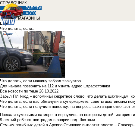
СПРАВОЧНИК
РАБОТА
АВТО
МАГАЗИНЫ
Еще
Что делать, если...
Что делать, если машину забрал эвакуатор
Для начала позвонить на 112 и узнать адрес штрафстоянки
Все новости по теме
26.10.2022
Забыл ПИН-код – вспоминай секретное слово: что делать шахтинцам, к
Что делать, если вас обманули в супермаркете: советы шахтинским по
Что делать, если получили повестку: на вопросы шахтинцев отвечают э
Поехали кумовьями на море, а вернулись на похороны детей: история ги
9-летний ребенок пострадал в аварии под Шахтами
Семьям погибших детей в Архипо-Осиповке выплатят власти – Слюсарь