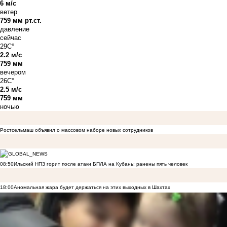
6 м/с
ветер
759 мм рт.ст.
давление
сейчас
29C°
2.2 м/с
759 мм
вечером
26C°
2.5 м/с
759 мм
ночью
Ростсельмаш объявил о массовом наборе новых сотрудников
08:50
Ильский НПЗ горит после атаки БПЛА на Кубань: ранены пять человек
18:00
Аномальная жара будет держаться на этих выходных в Шахтах