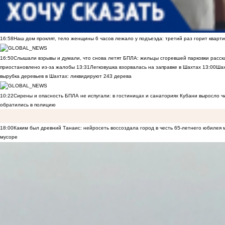
16:58
Наш дом проклят, тело женщины 6 часов лежало у подъезда: третий раз горит кварти
16:50
Слышали взрывы и думали, что снова летят БПЛА: жильцы сгоревшей парковки расск
приостановлено из-за жалобы
13:31
Легковушка взорвалась на заправке в Шахтах
13:00
Шах
вырубка деревьев в Шахтах: ликвидируют 243 дерева
10:22
Сирены и опасность БПЛА не испугали: в гостиницах и санаториях Кубани выросло 
обратились в полицию
18:00
Каким был древний Танаис: нейросеть воссоздала город в честь 65-летнего юбилея 
мусоре