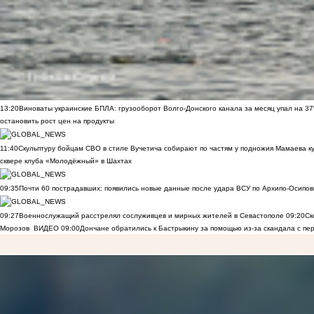
13:20
Виноваты украинские БПЛА: грузооборот Волго-Донского канала за месяц упал на 3
остановить рост цен на продукты
11:40
Скульптуру бойцам СВО в стиле Вучетича собирают по частям у подножия Мамаева к
сквере клуба «Молодёжный» в Шахтах
09:35
Почти 60 пострадавших: появились новые данные после удара ВСУ по Архипо-Осипов
09:27
Военнослужащий расстрелял сослуживцев и мирных жителей в Севастополе
09:20
Ск
Морозов
ВИДЕО
09:00
Дончане обратились к Бастрыкину за помощью из-за скандала с пе