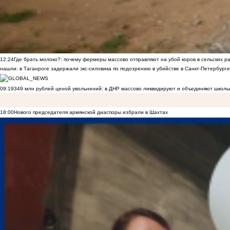
12:24
Где брать молоко?: почему фермеры массово отправляют на убой коров в сельских р
нашли: в Таганроге задержали экс-силовика по подозрению в убийстве в Санкт-Петербурге
09:19
349 млн рублей ценой увольнений: в ДНР массово ликвидируют и объединяют школы
18:00
Нового председателя армянской диаспоры избрали в Шахтах