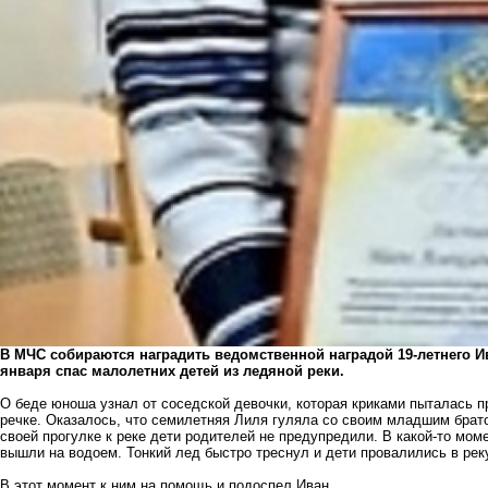
В МЧС собираются наградить ведомственной наградой 19-летнего И
января спас малолетних детей из ледяной реки.
О беде юноша узнал от соседской девочки, которая криками пыталась
речке. Оказалось, что семилетняя Лиля гуляла со своим младшим брат
своей прогулке к реке дети родителей не предупредили. В какой-то мом
вышли на водоем. Тонкий лед быстро треснул и дети провалились в рек
В этот момент к ним на помощь и подоспел Иван.