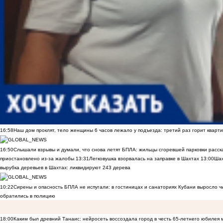
16:58
Наш дом проклят, тело женщины 6 часов лежало у подъезда: третий раз горит кварти
16:50
Слышали взрывы и думали, что снова летят БПЛА: жильцы сгоревшей парковки расск
приостановлено из-за жалобы
13:31
Легковушка взорвалась на заправке в Шахтах
13:00
Шах
вырубка деревьев в Шахтах: ликвидируют 243 дерева
10:22
Сирены и опасность БПЛА не испугали: в гостиницах и санаториях Кубани выросло 
обратились в полицию
18:00
Каким был древний Танаис: нейросеть воссоздала город в честь 65-летнего юбилея 