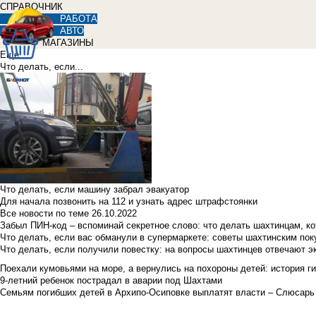
СПРАВОЧНИК
РАБОТА
АВТО
МАГАЗИНЫ
Еще
Что делать, если...
Что делать, если машину забрал эвакуатор
Для начала позвонить на 112 и узнать адрес штрафстоянки
Все новости по теме
26.10.2022
Забыл ПИН-код – вспоминай секретное слово: что делать шахтинцам, к
Что делать, если вас обманули в супермаркете: советы шахтинским по
Что делать, если получили повестку: на вопросы шахтинцев отвечают э
Поехали кумовьями на море, а вернулись на похороны детей: история ги
9-летний ребенок пострадал в аварии под Шахтами
Семьям погибших детей в Архипо-Осиповке выплатят власти – Слюсарь