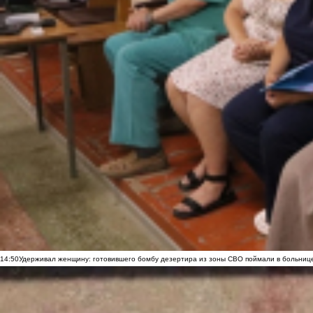
14:50
Удерживал женщину: готовившего бомбу дезертира из зоны СВО поймали в больниц