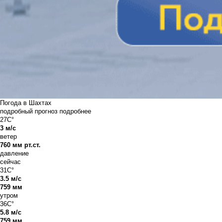
Погода в Шахтах
подробный прогноз
подробнее
27C°
3 м/с
ветер
760 мм рт.ст.
давление
сейчас
31C°
3.5 м/с
759 мм
утром
36C°
5.8 м/с
759 мм