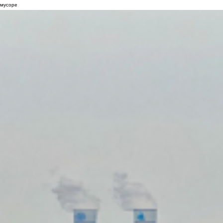
мусоре