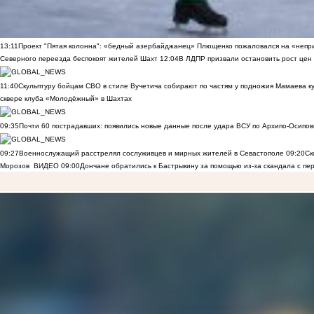
13:11
Проект "Пятая колонна": «бедный азербайджанец» Плющенко пожаловался на «непри
Северного переезда беспокоят жителей Шахт
12:04
В ЛДПР призвали остановить рост цен
11:40
Скульптуру бойцам СВО в стиле Вучетича собирают по частям у подножия Мамаева к
сквере клуба «Молодёжный» в Шахтах
09:35
Почти 60 пострадавших: появились новые данные после удара ВСУ по Архипо-Осипов
09:27
Военнослужащий расстрелял сослуживцев и мирных жителей в Севастополе
09:20
Ск
Морозов
ВИДЕО
09:00
Дончане обратились к Бастрыкину за помощью из-за скандала с пе