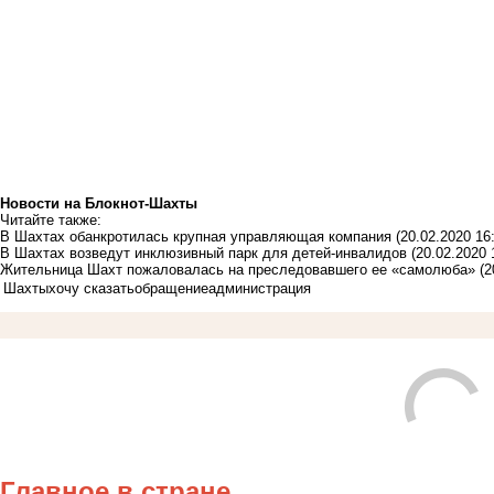
Новости на Блoкнoт-Шахты
Читайте также:
В Шахтах обанкротилась крупная управляющая компания
(20.02.2020 16
В Шахтах возведут инклюзивный парк для детей-инвалидов
(20.02.2020 
Жительница Шахт пожаловалась на преследовавшего ее «самолюба»
(2
Шахты
хочу сказать
обращение
администрация
Главное в стране