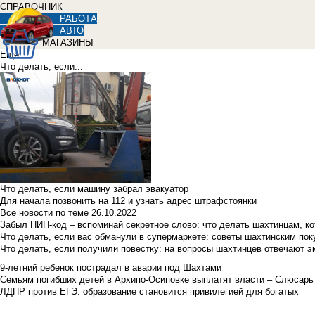
СПРАВОЧНИК
РАБОТА
АВТО
МАГАЗИНЫ
Еще
Что делать, если...
Что делать, если машину забрал эвакуатор
Для начала позвонить на 112 и узнать адрес штрафстоянки
Все новости по теме
26.10.2022
Забыл ПИН-код – вспоминай секретное слово: что делать шахтинцам, к
Что делать, если вас обманули в супермаркете: советы шахтинским по
Что делать, если получили повестку: на вопросы шахтинцев отвечают э
9-летний ребенок пострадал в аварии под Шахтами
Семьям погибших детей в Архипо-Осиповке выплатят власти – Слюсарь
ЛДПР против ЕГЭ: образование становится привилегией для богатых