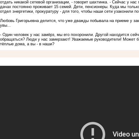
отдать никакой сетевой организации, - говорит шахтинка. - Сейчас у на
дачах постоянно проживает 15 семей. Дети, пенсионеры. Куда мы только
отдел энергетики, прокуратуру - для того, чтобы наши сети узаконили по
Любовь Григорьевна делится, что уже дважды побывала на приеме у за
увы...
- Один человек у нас замёрз, мы его похоронили. Другой находится сей
обращаться? Люди у нас замерзают! Уважаемые руководители! Может б
тёплые дома, а вы - в наши?