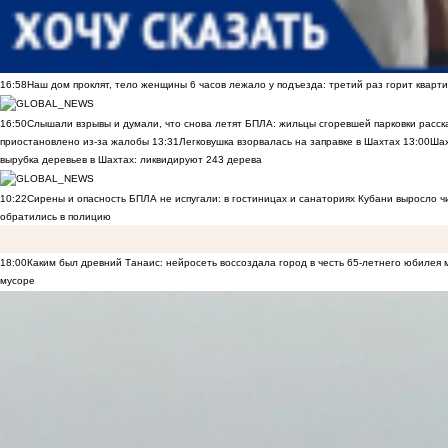
16:58
Наш дом проклят, тело женщины 6 часов лежало у подъезда: третий раз горит кварти
16:50
Слышали взрывы и думали, что снова летят БПЛА: жильцы сгоревшей парковки расск
приостановлено из-за жалобы
13:31
Легковушка взорвалась на заправке в Шахтах
13:00
Шах
вырубка деревьев в Шахтах: ликвидируют 243 дерева
10:22
Сирены и опасность БПЛА не испугали: в гостиницах и санаториях Кубани выросло 
обратились в полицию
18:00
Каким был древний Танаис: нейросеть воссоздала город в честь 65-летнего юбилея 
мусоре