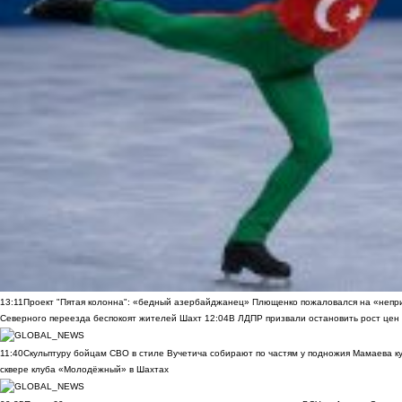
13:11
Проект "Пятая колонна": «бедный азербайджанец» Плющенко пожаловался на «непри
Северного переезда беспокоят жителей Шахт
12:04
В ЛДПР призвали остановить рост цен
11:40
Скульптуру бойцам СВО в стиле Вучетича собирают по частям у подножия Мамаева к
сквере клуба «Молодёжный» в Шахтах