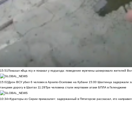
15:51
Показал яйца псу и покакал у подъезда: поведение мужчины шокировало жителей Во
15:02
Дрон ВСУ убил 6 человек в Архипо-Осиповке на Кубани
15:00
Шахтинца задержали за
танцами дорогу в Шахтах
11:28
Три человека стали жертвами атаки БПЛА в Геленджике
10:34
«Кураторы из Сирии приказали»: задержанный в Пятигорске рассказал, кто направил 