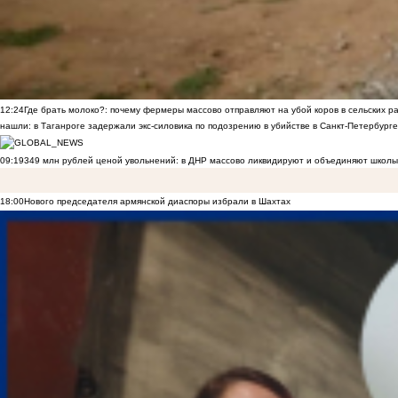
12:24
Где брать молоко?: почему фермеры массово отправляют на убой коров в сельских р
нашли: в Таганроге задержали экс-силовика по подозрению в убийстве в Санкт-Петербурге
09:19
349 млн рублей ценой увольнений: в ДНР массово ликвидируют и объединяют школы
18:00
Нового председателя армянской диаспоры избрали в Шахтах