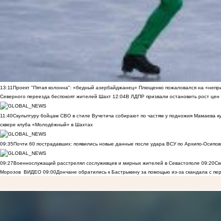
13:11
Проект "Пятая колонна": «бедный азербайджанец» Плющенко пожаловался на «непри
Северного переезда беспокоят жителей Шахт
12:04
В ЛДПР призвали остановить рост цен
11:40
Скульптуру бойцам СВО в стиле Вучетича собирают по частям у подножия Мамаева к
сквере клуба «Молодёжный» в Шахтах
09:35
Почти 60 пострадавших: появились новые данные после удара ВСУ по Архипо-Осипов
09:27
Военнослужащий расстрелял сослуживцев и мирных жителей в Севастополе
09:20
Ск
Морозов
ВИДЕО
09:00
Дончане обратились к Бастрыкину за помощью из-за скандала с пе