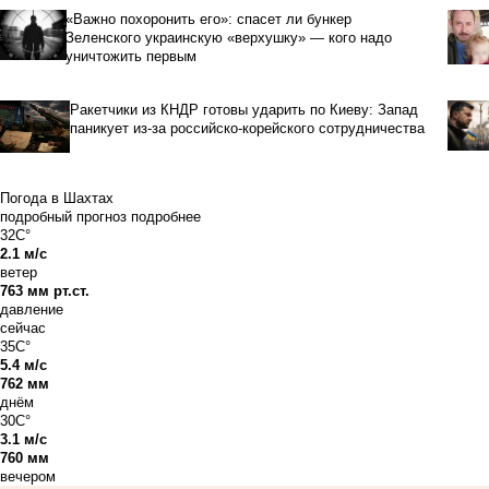
«Важно похоронить его»: спасет ли бункер
Зеленского украинскую «верхушку» — кого надо
уничтожить первым
Ракетчики из КНДР готовы ударить по Киеву: Запад
паникует из-за российско-корейского сотрудничества
Погода в Шахтах
подробный прогноз
подробнее
32C°
2.1 м/с
ветер
763 мм рт.ст.
давление
сейчас
35C°
5.4 м/с
762 мм
днём
30C°
3.1 м/с
760 мм
вечером