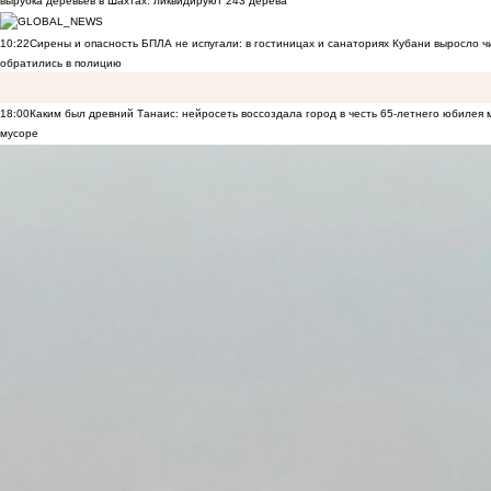
вырубка деревьев в Шахтах: ликвидируют 243 дерева
10:22
Сирены и опасность БПЛА не испугали: в гостиницах и санаториях Кубани выросло 
обратились в полицию
18:00
Каким был древний Танаис: нейросеть воссоздала город в честь 65-летнего юбилея 
мусоре