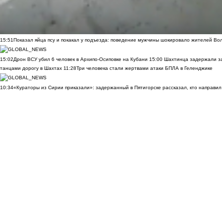
15:51
Показал яйца псу и покакал у подъезда: поведение мужчины шокировало жителей Во
15:02
Дрон ВСУ убил 6 человек в Архипо-Осиповке на Кубани
15:00
Шахтинца задержали за
танцами дорогу в Шахтах
11:28
Три человека стали жертвами атаки БПЛА в Геленджике
10:34
«Кураторы из Сирии приказали»: задержанный в Пятигорске рассказал, кто направил 