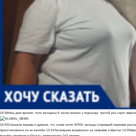
16:58
Наш дом проклят, тело женщины 6 часов лежало у подъезда: третий раз горит кварти
16:50
Слышали взрывы и думали, что снова летят БПЛА: жильцы сгоревшей парковки расск
приостановлено из-за жалобы
13:31
Легковушка взорвалась на заправке в Шахтах
13:00
Шах
вырубка деревьев в Шахтах: ликвидируют 243 дерева