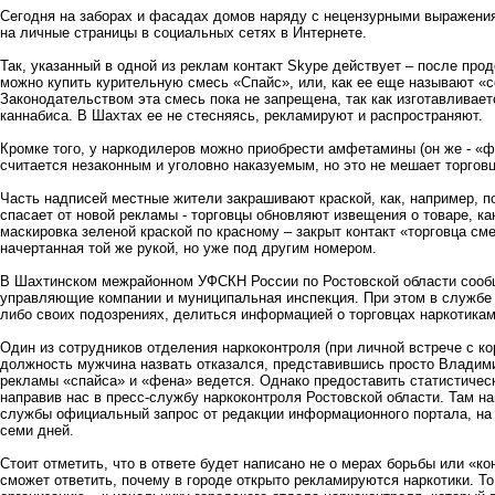
Сегодня на заборах и фасадах домов наряду с нецензурными выражени
на личные страницы в социальных сетях в Интернете.
Так, указанный в одной из реклам контакт Skype действует – после про
можно купить курительную смесь «Спайс», или, как ее еще называют «с
Законодательством эта смесь пока не запрещена, так как изготавливаетс
каннабиса. В Шахтах ее не стесняясь, рекламируют и распространяют.
Кромке того, у наркодилеров можно приобрести амфетамины (он же - «ф
считается незаконным и уголовно наказуемым, но это не мешает торгов
Часть надписей местные жители закрашивают краской, как, например, п
спасает от новой рекламы - торговцы обновляют извещения о товаре, ка
маскировка зеленой краской по красному – закрыт контакт «торговца сме
начертанная той же рукой, но уже под другим номером.
В Шахтинском межрайонном УФСКН России по Ростовской области сооб
управляющие компании и муниципальная инспекция. При этом в службе 
либо своих подозрениях, делиться информацией о торговцах наркотика
Один из сотрудников отделения наркоконтроля (при личной встрече с
должность мужчина назвать отказался, представившись просто Владими
рекламы «спайса» и «фена» ведется. Однако предоставить статистичес
направив нас в пресс-службу наркоконтроля Ростовской области. Там н
службы официальный запрос от редакции информационного портала, на 
семи дней.
Стоит отметить, что в ответе будет написано не о мерах борьбы или «к
сможет ответить, почему в городе открыто рекламируются наркотики. Т