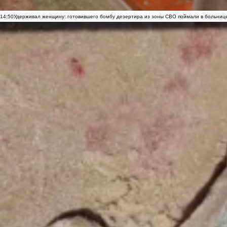
14:50
Удерживал женщину: готовившего бомбу дезертира из зоны СВО поймали в больниц