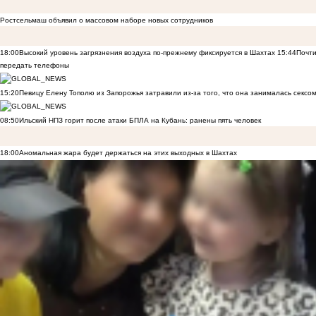
Ростсельмаш объявил о массовом наборе новых сотрудников
18:00
Высокий уровень загрязнения воздуха по-прежнему фиксируется в Шахтах
15:44
Почти
передать телефоны
15:20
Певицу Елену Тополю из Запорожья затравили из-за того, что она занималась сексом
08:50
Ильский НПЗ горит после атаки БПЛА на Кубань: ранены пять человек
18:00
Аномальная жара будет держаться на этих выходных в Шахтах