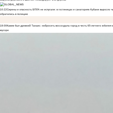
10:22
Сирены и опасность БПЛА не испугали: в гостиницах и санаториях Кубани выросло 
обратились в полицию
18:00
Каким был древний Танаис: нейросеть воссоздала город в честь 65-летнего юбилея 
мусоре