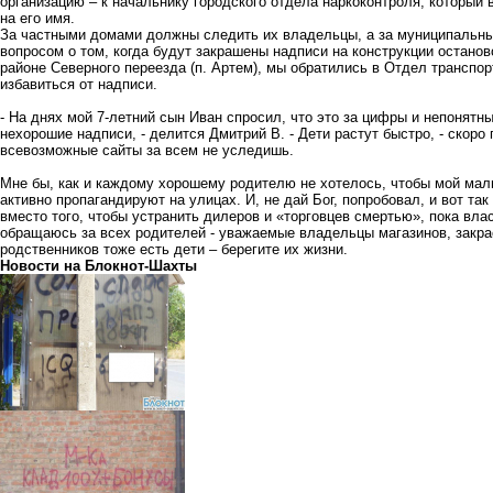
организацию – к начальнику городского отдела наркоконтроля, который
на его имя.
За частными домами должны следить их владельцы, а за муниципальны
вопросом о том, когда будут закрашены надписи на конструкции останов
районе Северного переезда (п. Артем), мы обратились в Отдел транспо
избавиться от надписи.
- На днях мой 7-летний сын Иван спросил, что это за цифры и непонятны
нехорошие надписи, - делится Дмитрий В. - Дети растут быстро, - скоро
всевозможные сайты за всем не уследишь.
Мне бы, как и каждому хорошему родителю не хотелось, чтобы мой мальч
активно пропагандируют на улицах. И, не дай Бог, попробовал, и вот та
вместо того, чтобы устранить дилеров и «торговцев смертью», пока вла
обращаюсь за всех родителей - уважаемые владельцы магазинов, закрас
родственников тоже есть дети – берегите их жизни.
Новости на Блoкнoт-Шахты