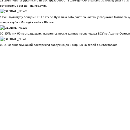
13:20
Виноваты украинские БПЛА: грузооборот Волго-Донского канала за месяц упал на 3
остановить рост цен на продукты
11:40
Скульптуру бойцам СВО в стиле Вучетича собирают по частям у подножия Мамаева к
сквере клуба «Молодёжный» в Шахтах
09:35
Почти 60 пострадавших: появились новые данные после удара ВСУ по Архипо-Осипов
09:27
Военнослужащий расстрелял сослуживцев и мирных жителей в Севастополе