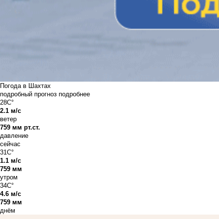
Погода в Шахтах
подробный прогноз
подробнее
28C°
2.1 м/с
ветер
759 мм рт.ст.
давление
сейчас
31C°
1.1 м/с
759 мм
утром
34C°
4.6 м/с
759 мм
днём