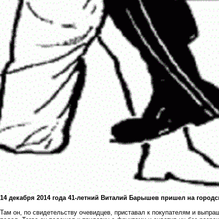
14 декабря 2014 года 41-летний Виталий Барышев пришел на городс
Там он, по свидетельству очевидцев, приставал к покупателям и выпраш