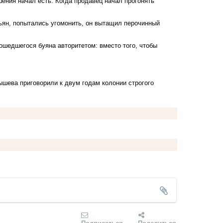
шения начал есть. Когда продавец начал прогонять
пьян, попытались угомонить, он вытащил перочинный
ошедшегося буяна авторитетом: вместо того, чтобы
ышева приговорили к двум годам колонии строгого
Подписаться
Поделиться