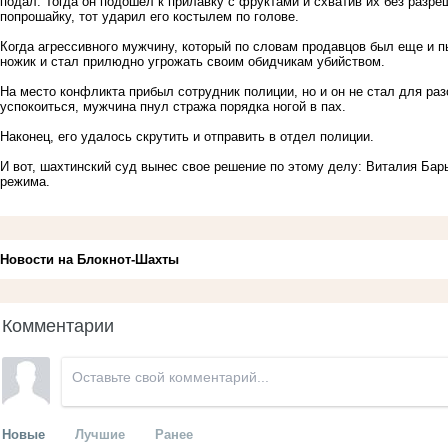
подал. Тогда он подошел к прилавку с фруктами и схватив их без разре
попрошайку, тот ударил его костылем по голове.
Когда агрессивного мужчину, который по словам продавцов был еще и 
ножик и стал прилюдно угрожать своим обидчикам убийством.
На место конфликта прибыл сотрудник полиции, но и он не стал для раз
успокоиться, мужчина пнул стража порядка ногой в пах.
Наконец, его удалось скрутить и отправить в отдел полиции.
И вот, шахтинский суд вынес свое решение по этому делу: Виталия Бар
режима.
Новости на Блoкнoт-Шахты
Комментарии
Новые
Лучшие
Ранее