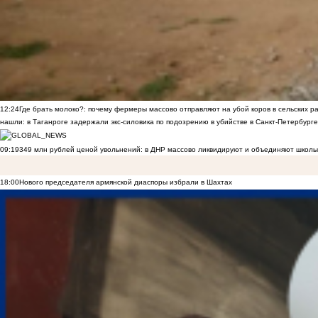
12:24
Где брать молоко?: почему фермеры массово отправляют на убой коров в сельских р
нашли: в Таганроге задержали экс-силовика по подозрению в убийстве в Санкт-Петербурге
09:19
349 млн рублей ценой увольнений: в ДНР массово ликвидируют и объединяют школы
18:00
Нового председателя армянской диаспоры избрали в Шахтах