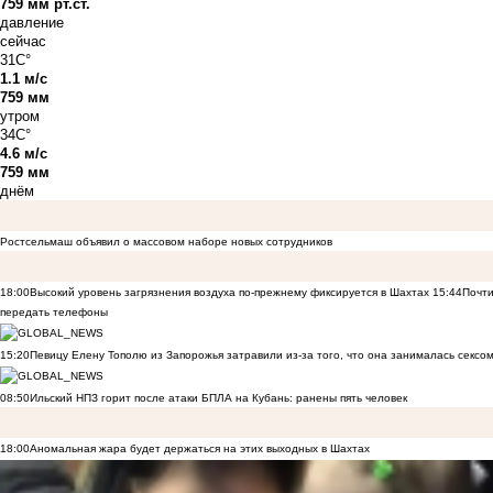
759 мм рт.ст.
давление
сейчас
31C°
1.1 м/с
759 мм
утром
34C°
4.6 м/с
759 мм
днём
Ростсельмаш объявил о массовом наборе новых сотрудников
18:00
Высокий уровень загрязнения воздуха по-прежнему фиксируется в Шахтах
15:44
Почти
передать телефоны
15:20
Певицу Елену Тополю из Запорожья затравили из-за того, что она занималась сексом
08:50
Ильский НПЗ горит после атаки БПЛА на Кубань: ранены пять человек
18:00
Аномальная жара будет держаться на этих выходных в Шахтах