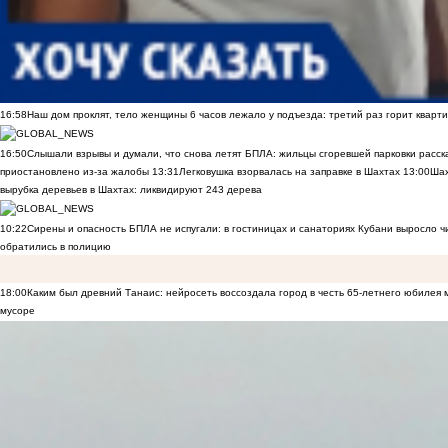
16:58
Наш дом проклят, тело женщины 6 часов лежало у подъезда: третий раз горит кварти
16:50
Слышали взрывы и думали, что снова летят БПЛА: жильцы сгоревшей парковки расск
приостановлено из-за жалобы
13:31
Легковушка взорвалась на заправке в Шахтах
13:00
Шах
вырубка деревьев в Шахтах: ликвидируют 243 дерева
10:22
Сирены и опасность БПЛА не испугали: в гостиницах и санаториях Кубани выросло 
обратились в полицию
18:00
Каким был древний Танаис: нейросеть воссоздала город в честь 65-летнего юбилея 
мусоре