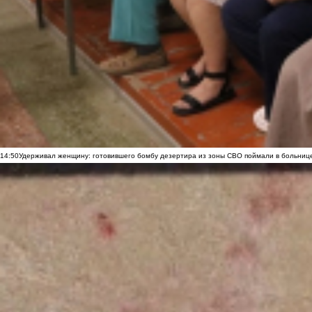
14:50
Удерживал женщину: готовившего бомбу дезертира из зоны СВО поймали в больниц