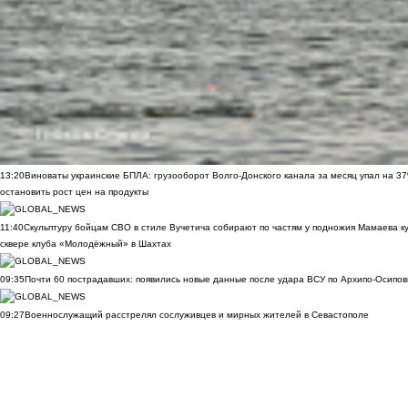
13:20
Виноваты украинские БПЛА: грузооборот Волго-Донского канала за месяц упал на 3
остановить рост цен на продукты
11:40
Скульптуру бойцам СВО в стиле Вучетича собирают по частям у подножия Мамаева к
сквере клуба «Молодёжный» в Шахтах
09:35
Почти 60 пострадавших: появились новые данные после удара ВСУ по Архипо-Осипов
09:27
Военнослужащий расстрелял сослуживцев и мирных жителей в Севастополе