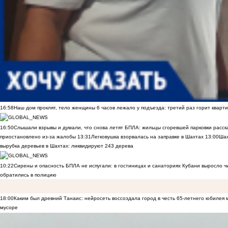
16:58
Наш дом проклят, тело женщины 6 часов лежало у подъезда: третий раз горит кварти
16:50
Слышали взрывы и думали, что снова летят БПЛА: жильцы сгоревшей парковки расск
приостановлено из-за жалобы
13:31
Легковушка взорвалась на заправке в Шахтах
13:00
Шах
вырубка деревьев в Шахтах: ликвидируют 243 дерева
10:22
Сирены и опасность БПЛА не испугали: в гостиницах и санаториях Кубани выросло 
обратились в полицию
18:00
Каким был древний Танаис: нейросеть воссоздала город в честь 65-летнего юбилея 
мусоре