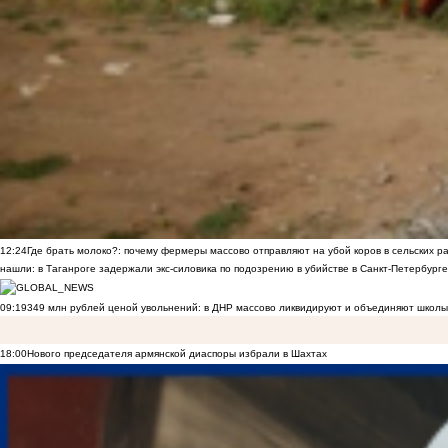
12:24
Где брать молоко?: почему фермеры массово отправляют на убой коров в сельских р
нашли: в Таганроге задержали экс-силовика по подозрению в убийстве в Санкт-Петербурге
09:19
349 млн рублей ценой увольнений: в ДНР массово ликвидируют и объединяют школы
18:00
Нового председателя армянской диаспоры избрали в Шахтах