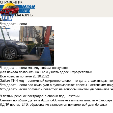
СПРАВОЧНИК
РАБОТА
АВТО
МАГАЗИНЫ
Еще
Что делать, если...
Что делать, если машину забрал эвакуатор
Для начала позвонить на 112 и узнать адрес штрафстоянки
Все новости по теме
26.10.2022
Забыл ПИН-код – вспоминай секретное слово: что делать шахтинцам, к
Что делать, если вас обманули в супермаркете: советы шахтинским по
Что делать, если получили повестку: на вопросы шахтинцев отвечают э
9-летний ребенок пострадал в аварии под Шахтами
Семьям погибших детей в Архипо-Осиповке выплатят власти – Слюсарь
ЛДПР против ЕГЭ: образование становится привилегией для богатых