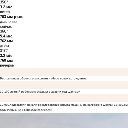
35C°
3.2 м/с
ветер
763 мм рт.ст.
давление
сейчас
36C°
5.4 м/с
762 мм
днём
31C°
3.2 м/с
760 мм
вечером
Ростсельмаш объявил о массовом наборе новых сотрудников
10:10
9-летний ребенок пострадал в аварии под Шахтами
19:00
Следователи начали расследование взрыва машины на заправке в Шахтах
17:40
Семь
поликлиники №1 в Шахтах перенесли