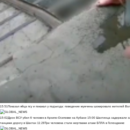
15:51
Показал яйца псу и покакал у подъезда: поведение мужчины шокировало жителей Во
15:02
Дрон ВСУ убил 6 человек в Архипо-Осиповке на Кубани
15:00
Шахтинца задержали за
танцами дорогу в Шахтах
11:28
Три человека стали жертвами атаки БПЛА в Геленджике