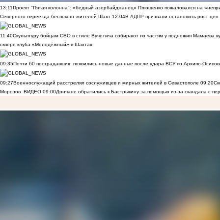
13:11
Проект "Пятая колонна": «бедный азербайджанец» Плющенко пожаловался на «непри
Северного переезда беспокоят жителей Шахт
12:04
В ЛДПР призвали остановить рост цен
11:40
Скульптуру бойцам СВО в стиле Вучетича собирают по частям у подножия Мамаева к
сквере клуба «Молодёжный» в Шахтах
09:35
Почти 60 пострадавших: появились новые данные после удара ВСУ по Архипо-Осипов
09:27
Военнослужащий расстрелял сослуживцев и мирных жителей в Севастополе
09:20
Ск
Морозов
ВИДЕО
09:00
Дончане обратились к Бастрыкину за помощью из-за скандала с пе