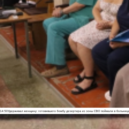
14:50
Удерживал женщину: готовившего бомбу дезертира из зоны СВО поймали в больниц