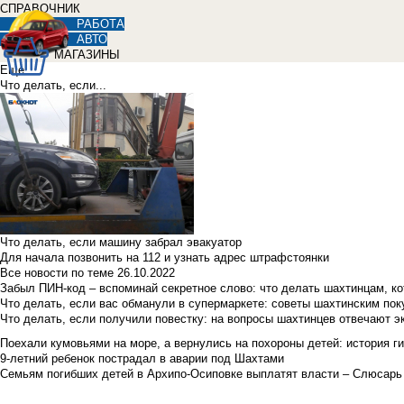
СПРАВОЧНИК
РАБОТА
АВТО
МАГАЗИНЫ
Еще
Что делать, если...
Что делать, если машину забрал эвакуатор
Для начала позвонить на 112 и узнать адрес штрафстоянки
Все новости по теме
26.10.2022
Забыл ПИН-код – вспоминай секретное слово: что делать шахтинцам, к
Что делать, если вас обманули в супермаркете: советы шахтинским по
Что делать, если получили повестку: на вопросы шахтинцев отвечают э
Поехали кумовьями на море, а вернулись на похороны детей: история ги
9-летний ребенок пострадал в аварии под Шахтами
Семьям погибших детей в Архипо-Осиповке выплатят власти – Слюсарь