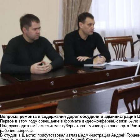
Вопросы ремонта и содержания дорог обсудили в администрации Ш
Первое в этом году совещание в формате видео-конференц-связи было н
Под руководством заместителя губернатора - министра транспорта Рос
рабочие вопросы.
В студии в Шахтах присутствовали глава администрации Андрей Горцев
Департамента городского хозяйства Андрей Юрьев.