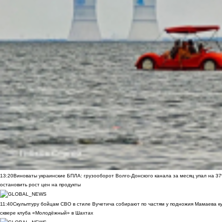
13:20
Виноваты украинские БПЛА: грузооборот Волго-Донского канала за месяц упал на 3
остановить рост цен на продукты
11:40
Скульптуру бойцам СВО в стиле Вучетича собирают по частям у подножия Мамаева к
сквере клуба «Молодёжный» в Шахтах