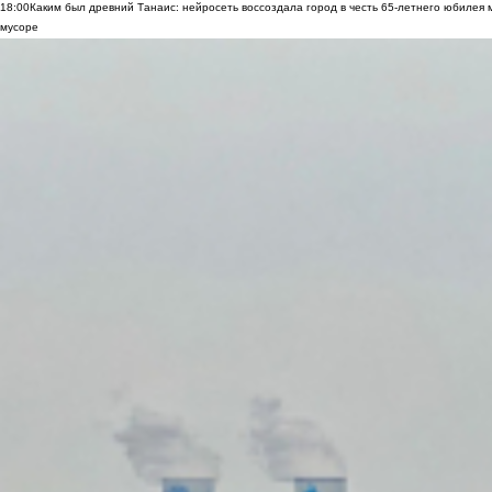
18:00
Каким был древний Танаис: нейросеть воссоздала город в честь 65-летнего юбилея 
мусоре