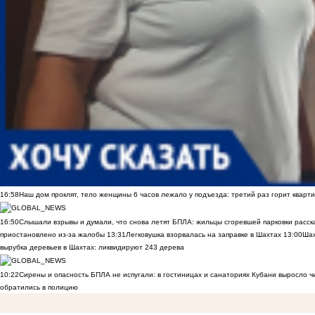
16:58
Наш дом проклят, тело женщины 6 часов лежало у подъезда: третий раз горит кварти
16:50
Слышали взрывы и думали, что снова летят БПЛА: жильцы сгоревшей парковки расск
приостановлено из-за жалобы
13:31
Легковушка взорвалась на заправке в Шахтах
13:00
Шах
вырубка деревьев в Шахтах: ликвидируют 243 дерева
10:22
Сирены и опасность БПЛА не испугали: в гостиницах и санаториях Кубани выросло 
обратились в полицию