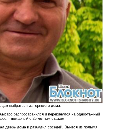
ьцам выбраться из горящего дома.
ь быстро распространился и перекинулся на одноэтажный
рев – пожарный с 25-летним стажем.
ал дверь дома и разбудил соседей. Вынеся из полымя