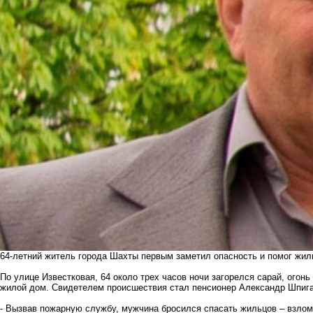
64-летний житель города Шахты первым заметил опасность и помог жил
По улице Известковая, 64 около трех часов ночи загорелся сарай, огон
жилой дом. Свидетелем происшествия стал пенсионер Александр Шпига
- Вызвав пожарную службу, мужчина бросился спасать жильцов – взлом