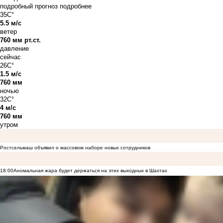
подробный прогноз
подробнее
35C°
5.5 м/с
ветер
760 мм рт.ст.
давление
сейчас
26C°
1.5 м/с
760 мм
ночью
32C°
4 м/с
760 мм
утром
Ростсельмаш объявил о массовом наборе новых сотрудников
18:00
Аномальная жара будет держаться на этих выходных в Шахтах