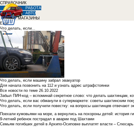
СПРАВОЧНИК
РАБОТА
АВТО
МАГАЗИНЫ
Еще
Что делать, если...
Что делать, если машину забрал эвакуатор
Для начала позвонить на 112 и узнать адрес штрафстоянки
Все новости по теме
26.10.2022
Забыл ПИН-код – вспоминай секретное слово: что делать шахтинцам, к
Что делать, если вас обманули в супермаркете: советы шахтинским по
Что делать, если получили повестку: на вопросы шахтинцев отвечают э
Поехали кумовьями на море, а вернулись на похороны детей: история ги
9-летний ребенок пострадал в аварии под Шахтами
Семьям погибших детей в Архипо-Осиповке выплатят власти – Слюсарь