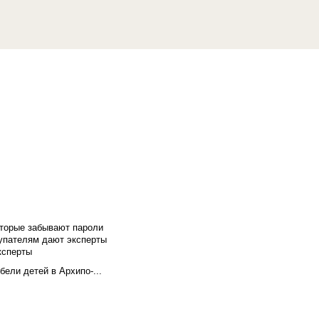
оторые забывают пароли
купателям дают эксперты
ксперты
бели детей в Архипо-...