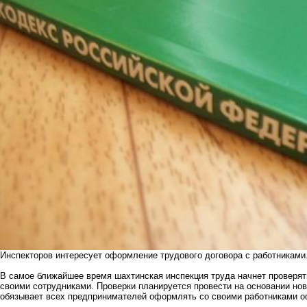
Инспекторов интересует оформление трудового договора с работниками
В самое ближайшее время шахтинская инспекция труда начнет проверят
своими сотрудниками. Проверки планируется провести на основании ново
обязывает всех предпринимателей оформлять со своими работниками 