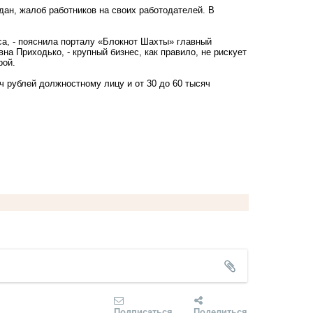
ан, жалоб работников на своих работодателей. В
са, - пояснила порталу «Блокнот Шахты» главный
а Приходько, - крупный бизнес, как правило, не рискует
рой.
ч рублей должностному лицу и от 30 до 60 тысяч
Подписаться
Поделиться