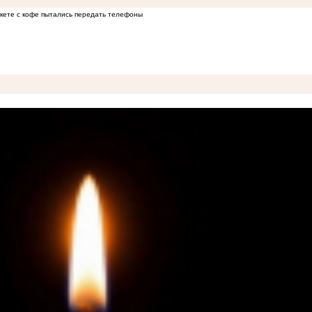
кете с кофе пытались передать телефоны