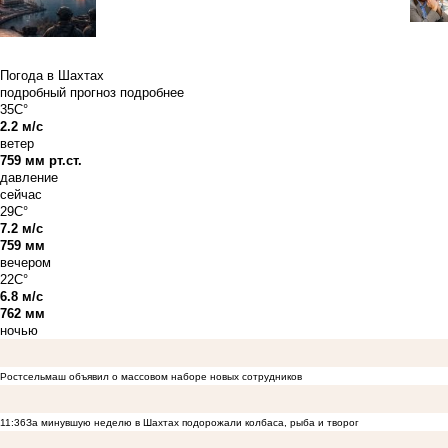
Погода в Шахтах
подробный прогноз
подробнее
35C°
2.2 м/с
ветер
759 мм рт.ст.
давление
сейчас
29C°
7.2 м/с
759 мм
вечером
22C°
6.8 м/с
762 мм
ночью
Ростсельмаш объявил о массовом наборе новых сотрудников
11:36
За минувшую неделю в Шахтах подорожали колбаса, рыба и творог