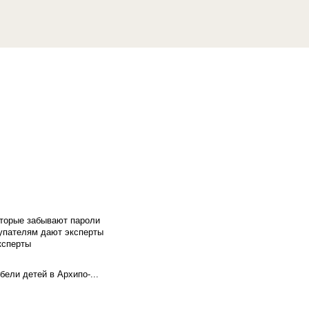
оторые забывают пароли
купателям дают эксперты
ксперты
бели детей в Архипо-...