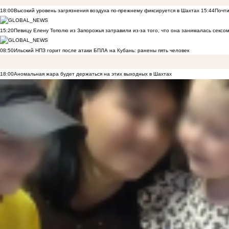
18:00
Высокий уровень загрязнения воздуха по-прежнему фиксируется в Шахтах
15:44
Почти
15:20
Певицу Елену Тополю из Запорожья затравили из-за того, что она занималась сексом
08:50
Ильский НПЗ горит после атаки БПЛА на Кубань: ранены пять человек
18:00
Аномальная жара будет держаться на этих выходных в Шахтах