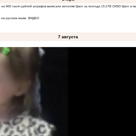
 на 900 тысяч рублей штрафов выписали жителям Шахт за полгода
15:27
В СИЗО Шахт в па
 на русском языке
ВИДЕО
7 августа