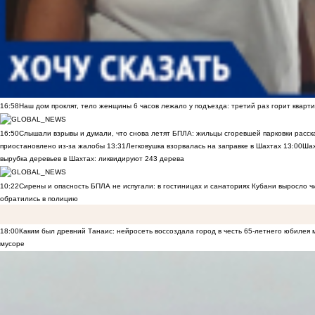
16:58
Наш дом проклят, тело женщины 6 часов лежало у подъезда: третий раз горит кварти
16:50
Слышали взрывы и думали, что снова летят БПЛА: жильцы сгоревшей парковки расск
приостановлено из-за жалобы
13:31
Легковушка взорвалась на заправке в Шахтах
13:00
Шах
вырубка деревьев в Шахтах: ликвидируют 243 дерева
10:22
Сирены и опасность БПЛА не испугали: в гостиницах и санаториях Кубани выросло 
обратились в полицию
18:00
Каким был древний Танаис: нейросеть воссоздала город в честь 65-летнего юбилея 
мусоре