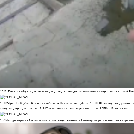
15:51
Показал яйца псу и покакал у подъезда: поведение мужчины шокировало жителей Во
15:02
Дрон ВСУ убил 6 человек в Архипо-Осиповке на Кубани
15:00
Шахтинца задержали за
танцами дорогу в Шахтах
11:28
Три человека стали жертвами атаки БПЛА в Геленджике
10:34
«Кураторы из Сирии приказали»: задержанный в Пятигорске рассказал, кто направил 