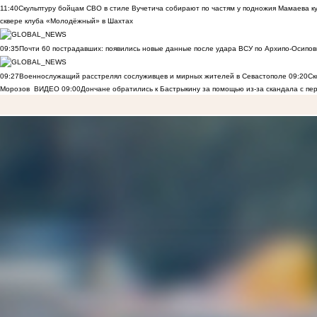
11:40
Скульптуру бойцам СВО в стиле Вучетича собирают по частям у подножия Мамаева к
сквере клуба «Молодёжный» в Шахтах
09:35
Почти 60 пострадавших: появились новые данные после удара ВСУ по Архипо-Осипов
09:27
Военнослужащий расстрелял сослуживцев и мирных жителей в Севастополе
09:20
Ск
Морозов
ВИДЕО
09:00
Дончане обратились к Бастрыкину за помощью из-за скандала с пе