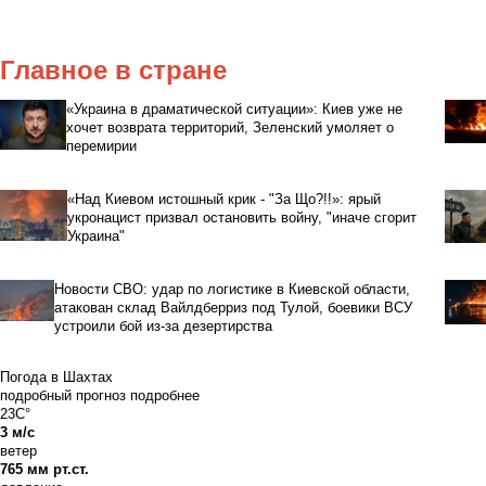
Главное в стране
«Украина в драматической ситуации»: Киев уже не
хочет возврата территорий, Зеленский умоляет о
перемирии
«Над Киевом истошный крик - "За Що?!!»: ярый
укронацист призвал остановить войну, "иначе сгорит
Украина"
Новости СВО: удар по логистике в Киевской области,
атакован склад Вайлдберриз под Тулой, боевики ВСУ
устроили бой из-за дезертирства
Погода в Шахтах
подробный прогноз
подробнее
23C°
3 м/с
ветер
765 мм рт.ст.