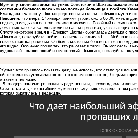
Мужчину, скончавшегося на улице Советской в Шахтах, искали жена
состоянии болевого шока ночью покинул больницу в посёлке Кам
Благодаря «Блокноту Шахты» родственники нашли любимого мужа и отца
Напомним, что вчера, 17 января, ранним утром, около 06:00, житель д
подъезда
бездыханное тело пожилого мужчины
. Покойный не был похож
домашние тапочки. Следователи не нашли признаков, указывающих на 
Спустя некоторое время в «Блокнот Шахты» обратилась девушка с прось
«Помогите, пожалуйста, найти! – написала Людмила Ш. – Мой папа выш
неизвестном направлении. Он был в состоянии болевого шока и под де
его видел. Особенно прошу тех, кто работает в такси. Он мог сесть и уе
худощавый, темноволосый и темноглазый. Помогите, пожалуйста, на ули
Журналисту пришлось показать девушке новость, что стало для дочери 
обстоятельства указывали на то, что это именно её отец. Людмиле приш
а затем в полицию.
- Благодаря вам быстро нашлись родственники, - поблагодарил издание
Стоит отметить, что погибший мужчина не случайно оказался в том рай
которая обратилась в редакцию.