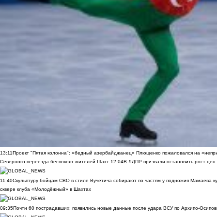
13:11
Проект "Пятая колонна": «бедный азербайджанец» Плющенко пожаловался на «непри
Северного переезда беспокоят жителей Шахт
12:04
В ЛДПР призвали остановить рост цен
11:40
Скульптуру бойцам СВО в стиле Вучетича собирают по частям у подножия Мамаева к
сквере клуба «Молодёжный» в Шахтах
09:35
Почти 60 пострадавших: появились новые данные после удара ВСУ по Архипо-Осипов