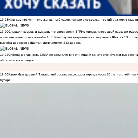
16:58
Наш дом проклят, тело женщины 6 часов лежало у подъезда: третий раз горит кварти
16:50
Слышали взрывы и думали, что снова летят БПЛА: жильцы сгоревшей парковки расск
приостановлено из-за жалобы
13:31
Легковушка взорвалась на заправке в Шахтах
13:00
Шах
вырубка деревьев в Шахтах: ликвидируют 243 дерева
10:22
Сирены и опасность БПЛА не испугали: в гостиницах и санаториях Кубани выросло 
обратились в полицию
18:00
Каким был древний Танаис: нейросеть воссоздала город в честь 65-летнего юбилея 
мусоре