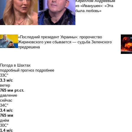
Кириллом Андреевым
из «Иванушек»: «Эта
была любовь»
«Последний президент Украины»: пророчество
Жириновского уже сбывается — судьба Зеленского
предрешена
Погода в Шахтах
подробный прогноз
подробнее
33C°
3.3 м/с
ветер
765 мм рт.ст.
давление
сейчас
34C°
3.4 м/с
765 мм
днём
30C°
1.4 м/с