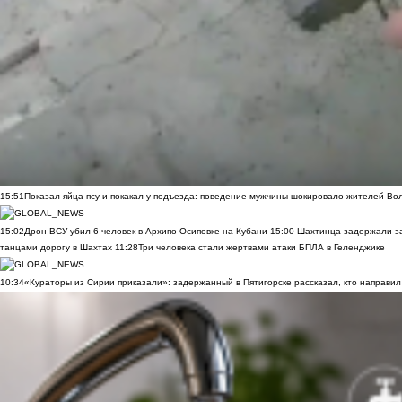
15:51
Показал яйца псу и покакал у подъезда: поведение мужчины шокировало жителей Во
15:02
Дрон ВСУ убил 6 человек в Архипо-Осиповке на Кубани
15:00
Шахтинца задержали за
танцами дорогу в Шахтах
11:28
Три человека стали жертвами атаки БПЛА в Геленджике
10:34
«Кураторы из Сирии приказали»: задержанный в Пятигорске рассказал, кто направил 