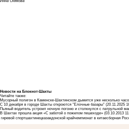
Инна Онякова
Новости на Блoкнoт-Шахты
Читайте также:
Мусорный полигон в Каменске-Шахтинском дымится уже несколько час
С 10 декабря в городе Шахты откроются "Елочные базары"
(20.11.2025 1
Пьяный водитель устроил ночную погоню и столкнулся с патрульной м
В Шахтах прошла акция «С заботой о пожилом пешеходе»
(03.10.2013 11
гиревой спорт
шахтинец
казак
донской край
чемпионат в китае
сборная Рос