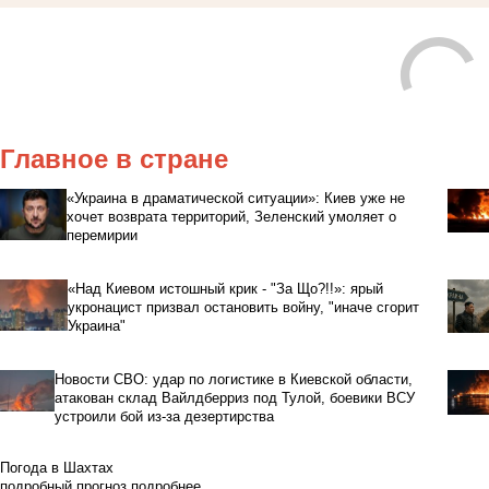
Главное в стране
«Украина в драматической ситуации»: Киев уже не
хочет возврата территорий, Зеленский умоляет о
перемирии
«Над Киевом истошный крик - "За Що?!!»: ярый
укронацист призвал остановить войну, "иначе сгорит
Украина"
Новости СВО: удар по логистике в Киевской области,
атакован склад Вайлдберриз под Тулой, боевики ВСУ
устроили бой из-за дезертирства
Погода в Шахтах
подробный прогноз
подробнее