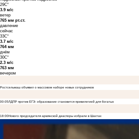
29C°
3.9 м/с
ветер
765 мм рт.ст.
давление
сейчас
33C°
3.7 м/с
764 мм
днём
30C°
2.3 м/с
763 мм
вечером
Ростсельмаш объявил о массовом наборе новых сотрудников
00:05
ЛДПР против ЕГЭ: образование становится привилегией для богатых
18:00
Нового председателя армянской диаспоры избрали в Шахтах