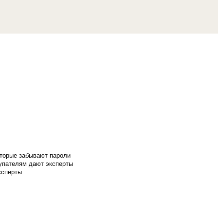
оторые забывают пароли
купателям дают эксперты
ксперты