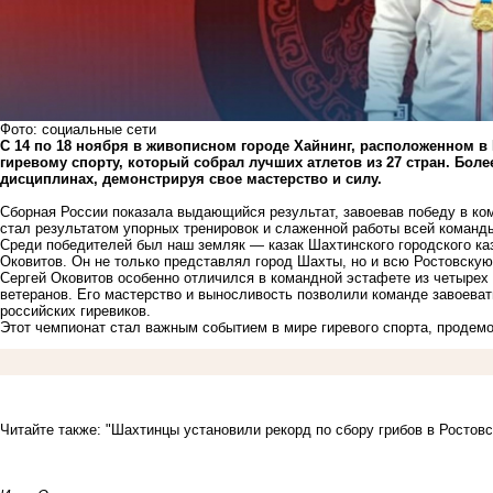
Фото: социальные сети
С 14 по 18 ноября в живописном городе Хайнинг, расположенном в
гиревому спорту, который собрал лучших атлетов из 27 стран. Бол
дисциплинах, демонстрируя свое мастерство и силу.
Сборная России показала выдающийся результат, завоевав победу в ком
стал результатом упорных тренировок и слаженной работы всей команд
Среди победителей был наш земляк — казак Шахтинского городского ка
Оковитов. Он не только представлял город Шахты, но и всю Ростовску
Сергей Оковитов особенно отличился в командной эстафете из четырех
ветеранов. Его мастерство и выносливость позволили команде завоеват
российских гиревиков.
Этот чемпионат стал важным событием в мире гиревого спорта, продем
Читайте также:
"Шахтинцы установили рекорд по сбору грибов в Ростовс