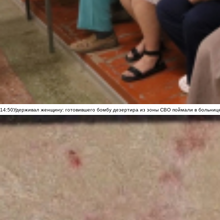
14:50
Удерживал женщину: готовившего бомбу дезертира из зоны СВО поймали в больниц