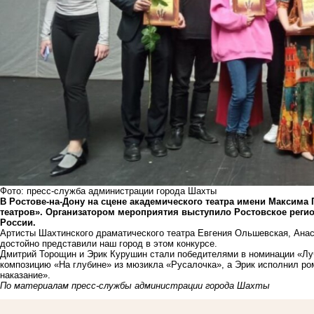
Фото: пресс-служба администрации города Шахты
В Ростове-на-Дону на сцене академического театра имени Максима 
театров». Организатором мероприятия выступило Ростовское реги
России.
Артисты Шахтинского драматического театра Евгения Ольшевская, Ана
достойно представили наш город в этом конкурсе.
Дмитрий Торощин и Эрик Курушин стали победителями в номинации «Лу
композицию «На глубине» из мюзикла «Русалочка», а Эрик исполнил ро
наказание».
По материалам пресс-службы администрации города Шахты