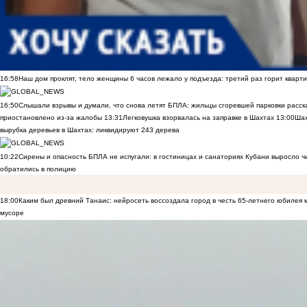
16:58
Наш дом проклят, тело женщины 6 часов лежало у подъезда: третий раз горит кварти
16:50
Слышали взрывы и думали, что снова летят БПЛА: жильцы сгоревшей парковки расск
приостановлено из-за жалобы
13:31
Легковушка взорвалась на заправке в Шахтах
13:00
Шах
вырубка деревьев в Шахтах: ликвидируют 243 дерева
10:22
Сирены и опасность БПЛА не испугали: в гостиницах и санаториях Кубани выросло 
обратились в полицию
18:00
Каким был древний Танаис: нейросеть воссоздала город в честь 65-летнего юбилея 
мусоре