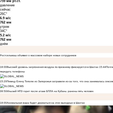
759 мм рт.ст.
давление
сейчас
26C°
6.9 м/с
762 мм
утром
34C°
5.2 м/с
762 мм
днём
Ростсельмаш объявил о массовом наборе новых сотрудников
18:00
Высокий уровень загрязнения воздуха по-прежнему фиксируется в Шахтах
15:44
Почти
передать телефоны
15:20
Певицу Елену Тополю из Запорожья затравили из-за того, что она занималась сексом
08:50
Ильский НПЗ горит после атаки БПЛА на Кубань: ранены пять человек
18:00
Аномальная жара будет держаться на этих выходных в Шахтах