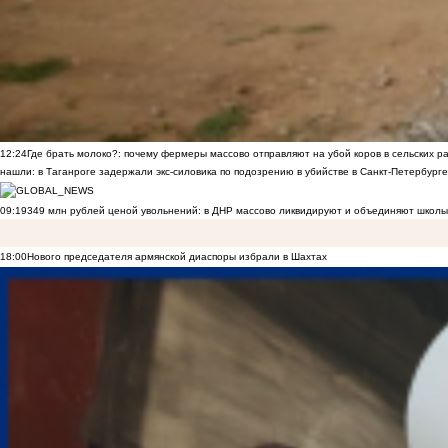
12:24
Где брать молоко?: почему фермеры массово отправляют на убой коров в сельских р
нашли: в Таганроге задержали экс-силовика по подозрению в убийстве в Санкт-Петербурге
09:19
349 млн рублей ценой увольнений: в ДНР массово ликвидируют и объединяют школы
18:00
Нового председателя армянской диаспоры избрали в Шахтах