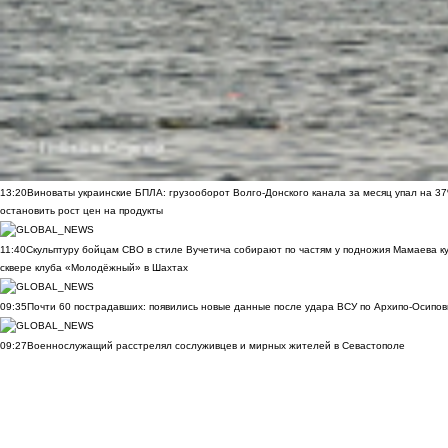
13:20
Виноваты украинские БПЛА: грузооборот Волго-Донского канала за месяц упал на 3
остановить рост цен на продукты
11:40
Скульптуру бойцам СВО в стиле Вучетича собирают по частям у подножия Мамаева к
сквере клуба «Молодёжный» в Шахтах
09:35
Почти 60 пострадавших: появились новые данные после удара ВСУ по Архипо-Осипов
09:27
Военнослужащий расстрелял сослуживцев и мирных жителей в Севастополе