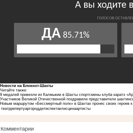
Новости на Блoкнoт-Шахты
Читайте также:
9 медалей привезли из Калмыкии в Шахты спортсмены клуба каратэ «А
Участников Великой Отечественной поздравили представители шахтинск
Новым маршрутом «Бессмертный полк» в Шахтах пронес своих героев к
театр
репертуар
город
дети
спектакли
сцена
артисты
Комментарии