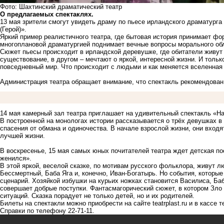
Фото: Шахтинский драматический театр
О предлагаемых спектаклях.
13 мая зрители смогут увидеть драму по пьесе ирландского драматург
(Герой)».
Яркий пример реалистичного театра, где бытовая история принимает фо
многоплановой драматургией поднимает вечные вопросы морального обл
Сюжет пьесы происходит в ирландской деревушке, где обитатели живут 
существование, в другом – мечтают о яркой, интересной жизни. И тольк
повседневный мир. Что происходит с людьми и как меняется вселенная 
Администрация театра обращает внимание, что спектакль рекомендован
14 мая камерный зал театра приглашает на удивительный спектакль «Н
В построенной на монологах истории рассказывается о трёх девушках в
спасения от обмана и одиночества. В начале взрослой жизни, они входя
лучшей жизни.
В воскресенье, 15 мая самых юных почитателей театра ждет детская п
женился».
В этой яркой, веселой сказке, по мотивам русского фольклора, живут
Бессмертный, Баба Яга и, конечно, Иван-Богатырь. Но события, которые
сценарий. Хозяйкой избушки на курьих ножках становится Василиса, Ба
совершает добрые поступки. Фантасмагорический сюжет, в котором Зло
ситуаций. Сказка порадует не только детей, но и их родителей.
Билеты на спектакли можно приобрести на сайте teatrplast.ru и в кассе т
Справки по телефону 22-71-11.