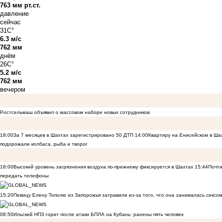
763 мм рт.ст.
давление
сейчас
31C°
6.3 м/с
762 мм
днём
26C°
5.2 м/с
762 мм
вечером
Ростсельмаш объявил о массовом наборе новых сотрудников
18:00
За 7 месяцев в Шахтах зарегистрировано 50 ДТП
14:00
Квартиру на Енисейском в Ша
подорожали колбаса, рыба и творог
18:00
Высокий уровень загрязнения воздуха по-прежнему фиксируется в Шахтах
15:44
Почти
передать телефоны
15:20
Певицу Елену Тополю из Запорожья затравили из-за того, что она занималась сексом
08:50
Ильский НПЗ горит после атаки БПЛА на Кубань: ранены пять человек