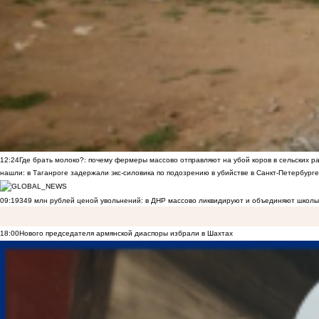
12:24
Где брать молоко?: почему фермеры массово отправляют на убой коров в сельских р
нашли: в Таганроге задержали экс-силовика по подозрению в убийстве в Санкт-Петербурге
09:19
349 млн рублей ценой увольнений: в ДНР массово ликвидируют и объединяют школы
18:00
Нового председателя армянской диаспоры избрали в Шахтах