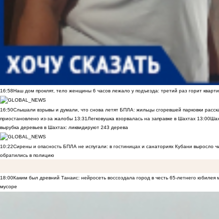
16:58
Наш дом проклят, тело женщины 6 часов лежало у подъезда: третий раз горит кварти
16:50
Слышали взрывы и думали, что снова летят БПЛА: жильцы сгоревшей парковки расск
приостановлено из-за жалобы
13:31
Легковушка взорвалась на заправке в Шахтах
13:00
Шах
вырубка деревьев в Шахтах: ликвидируют 243 дерева
10:22
Сирены и опасность БПЛА не испугали: в гостиницах и санаториях Кубани выросло 
обратились в полицию
18:00
Каким был древний Танаис: нейросеть воссоздала город в честь 65-летнего юбилея 
мусоре