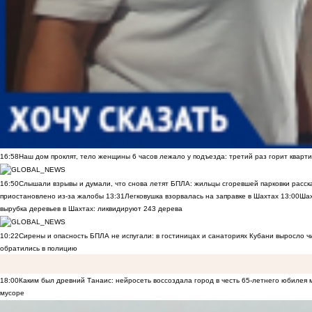
16:58
Наш дом проклят, тело женщины 6 часов лежало у подъезда: третий раз горит кварти
16:50
Слышали взрывы и думали, что снова летят БПЛА: жильцы сгоревшей парковки расск
приостановлено из-за жалобы
13:31
Легковушка взорвалась на заправке в Шахтах
13:00
Шах
вырубка деревьев в Шахтах: ликвидируют 243 дерева
10:22
Сирены и опасность БПЛА не испугали: в гостиницах и санаториях Кубани выросло 
обратились в полицию
18:00
Каким был древний Танаис: нейросеть воссоздала город в честь 65-летнего юбилея 
мусоре