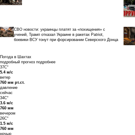
СВО новости: украинцы платят за «похищения» с
учений, Трамп отказал Украине в ракетах Patriot,
боевики ВСУ тонут при форсировании Северского Донца
Погода в Шахтах
подробный прогноз
подробнее
37C°
5.4 м/с
ветер
760 мм рт.ст.
давление
сейчас
34C°
3.6 м/с
760 мм
вечером
26C°
1.5 м/с
760 мм
ночью