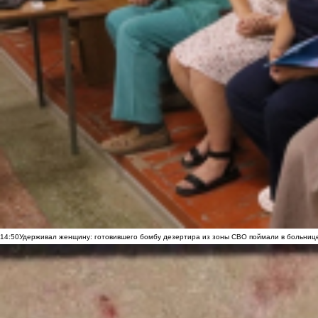
14:50
Удерживал женщину: готовившего бомбу дезертира из зоны СВО поймали в больниц