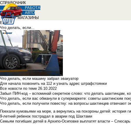
СПРАВОЧНИК
РАБОТА
АВТО
МАГАЗИНЫ
Еще
Что делать, если...
Что делать, если машину забрал эвакуатор
Для начала позвонить на 112 и узнать адрес штрафстоянки
Все новости по теме
26.10.2022
Забыл ПИН-код – вспоминай секретное слово: что делать шахтинцам, к
Что делать, если вас обманули в супермаркете: советы шахтинским по
Что делать, если получили повестку: на вопросы шахтинцев отвечают э
Поехали кумовьями на море, а вернулись на похороны детей: история ги
9-летний ребенок пострадал в аварии под Шахтами
Семьям погибших детей в Архипо-Осиповке выплатят власти – Слюсарь