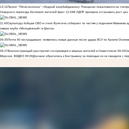
13:11
Проект "Пятая колонна": «бедный азербайджанец» Плющенко пожаловался на «непри
Северного переезда беспокоят жителей Шахт
12:04
В ЛДПР призвали остановить рост цен
11:40
Скульптуру бойцам СВО в стиле Вучетича собирают по частям у подножия Мамаева к
сквере клуба «Молодёжный» в Шахтах
09:35
Почти 60 пострадавших: появились новые данные после удара ВСУ по Архипо-Осипов
09:27
Военнослужащий расстрелял сослуживцев и мирных жителей в Севастополе
09:20
Ск
Морозов
ВИДЕО
09:00
Дончане обратились к Бастрыкину за помощью из-за скандала с пе