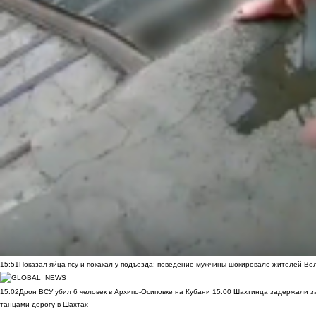
15:51
Показал яйца псу и покакал у подъезда: поведение мужчины шокировало жителей Во
15:02
Дрон ВСУ убил 6 человек в Архипо-Осиповке на Кубани
15:00
Шахтинца задержали за
танцами дорогу в Шахтах