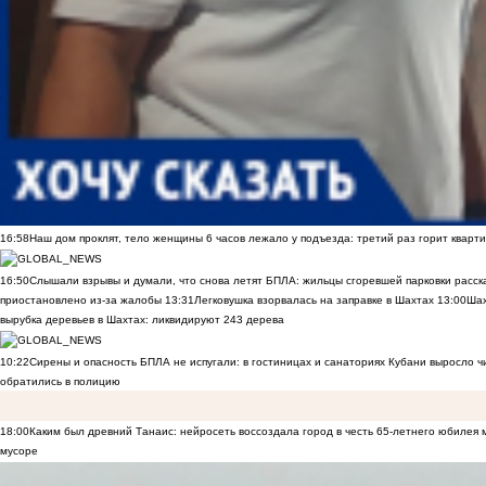
16:58
Наш дом проклят, тело женщины 6 часов лежало у подъезда: третий раз горит кварти
16:50
Слышали взрывы и думали, что снова летят БПЛА: жильцы сгоревшей парковки расск
приостановлено из-за жалобы
13:31
Легковушка взорвалась на заправке в Шахтах
13:00
Шах
вырубка деревьев в Шахтах: ликвидируют 243 дерева
10:22
Сирены и опасность БПЛА не испугали: в гостиницах и санаториях Кубани выросло 
обратились в полицию
18:00
Каким был древний Танаис: нейросеть воссоздала город в честь 65-летнего юбилея 
мусоре