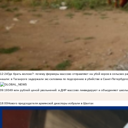
12:24
Где брать молоко?: почему фермеры массово отправляют на убой коров в сельских р
нашли: в Таганроге задержали экс-силовика по подозрению в убийстве в Санкт-Петербурге
09:19
349 млн рублей ценой увольнений: в ДНР массово ликвидируют и объединяют школы
18:00
Нового председателя армянской диаспоры избрали в Шахтах