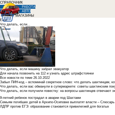
СПРАВОЧНИК
РАБОТА
АВТО
МАГАЗИНЫ
Еще
Что делать, если...
Что делать, если машину забрал эвакуатор
Для начала позвонить на 112 и узнать адрес штрафстоянки
Все новости по теме
26.10.2022
Забыл ПИН-код – вспоминай секретное слово: что делать шахтинцам, к
Что делать, если вас обманули в супермаркете: советы шахтинским по
Что делать, если получили повестку: на вопросы шахтинцев отвечают э
9-летний ребенок пострадал в аварии под Шахтами
Семьям погибших детей в Архипо-Осиповке выплатят власти – Слюсарь
ЛДПР против ЕГЭ: образование становится привилегией для богатых