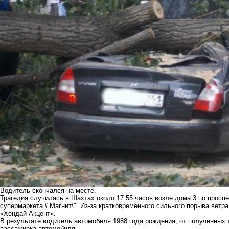
Водитель скончался на месте.
Трагедия случилась в Шахтах около 17:55 часов возле дома 3 по проспе
супермаркета \"Магнит\". Из-за кратковременного сильного порыва ветр
«Хендай Акцент».
В результате водитель автомобиля 1988 года рождения, от полученных 
пассажирка автомобиля.