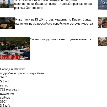
безопасности Украины назвал главный признак конца
режима Зеленского
Ракетчики из КНДР готовы ударить по Киеву: Запад
паникует из-за российско-корейского сотрудничества
Слово «коррупция» вместо доказательств
Погода в Шахтах
подробный прогноз
подробнее
37C°
5.3 м/с
ветер
761 мм рт.ст.
давление
сейчас
33C°
3.2 м/с