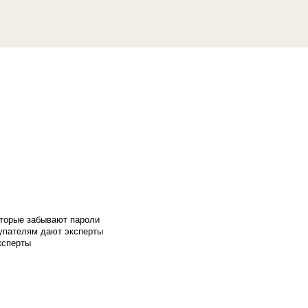
оторые забывают пароли
купателям дают эксперты
ксперты