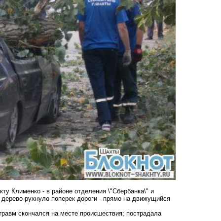
кту Клименко - в районе отделения \"Сбербанка\" и
а дерево рухнуло поперек дороги - прямо на движущийся
травм скончался на месте происшествия; пострадала