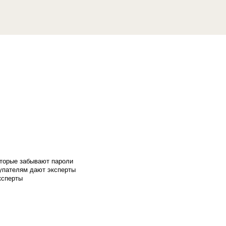
оторые забывают пароли
купателям дают эксперты
ксперты