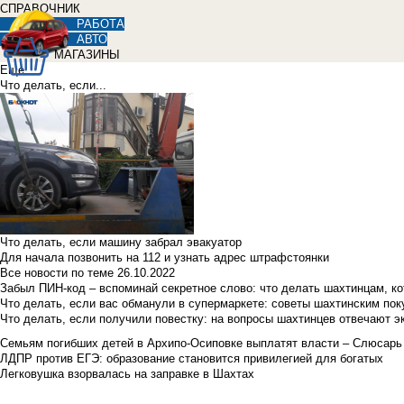
СПРАВОЧНИК
РАБОТА
АВТО
МАГАЗИНЫ
Еще
Что делать, если...
Что делать, если машину забрал эвакуатор
Для начала позвонить на 112 и узнать адрес штрафстоянки
Все новости по теме
26.10.2022
Забыл ПИН-код – вспоминай секретное слово: что делать шахтинцам, к
Что делать, если вас обманули в супермаркете: советы шахтинским по
Что делать, если получили повестку: на вопросы шахтинцев отвечают э
Семьям погибших детей в Архипо-Осиповке выплатят власти – Слюсарь
ЛДПР против ЕГЭ: образование становится привилегией для богатых
Легковушка взорвалась на заправке в Шахтах