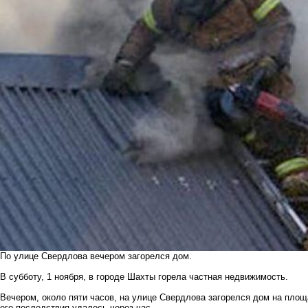
По улице Свердлова вечером загорелся дом.
В субботу, 1 ноября, в городе Шахты горела частная недвижимость.
Вечером, около пяти часов, на улице Свердлова загорелся дом на площ
его последствия удалось через час.