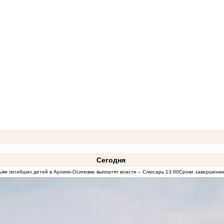
Сегодня
ям погибших детей в Архипо-Осиповке выплатят власти – Слюсарь
13:00
Сроки завершение