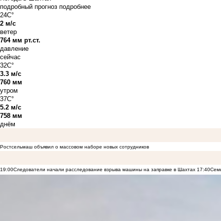
подробный прогноз
подробнее
24C°
2 м/с
ветер
764 мм рт.ст.
давление
сейчас
32C°
3.3 м/с
760 мм
утром
37C°
5.2 м/с
758 мм
днём
Ростсельмаш объявил о массовом наборе новых сотрудников
19:00
Следователи начали расследование взрыва машины на заправке в Шахтах
17:40
Семь