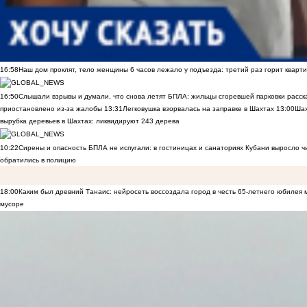
16:58
Наш дом проклят, тело женщины 6 часов лежало у подъезда: третий раз горит кварти
16:50
Слышали взрывы и думали, что снова летят БПЛА: жильцы сгоревшей парковки расск
приостановлено из-за жалобы
13:31
Легковушка взорвалась на заправке в Шахтах
13:00
Шах
вырубка деревьев в Шахтах: ликвидируют 243 дерева
10:22
Сирены и опасность БПЛА не испугали: в гостиницах и санаториях Кубани выросло 
обратились в полицию
18:00
Каким был древний Танаис: нейросеть воссоздала город в честь 65-летнего юбилея 
мусоре