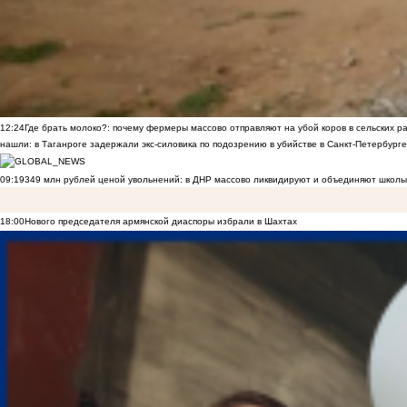
12:24
Где брать молоко?: почему фермеры массово отправляют на убой коров в сельских р
нашли: в Таганроге задержали экс-силовика по подозрению в убийстве в Санкт-Петербурге
09:19
349 млн рублей ценой увольнений: в ДНР массово ликвидируют и объединяют школы
18:00
Нового председателя армянской диаспоры избрали в Шахтах