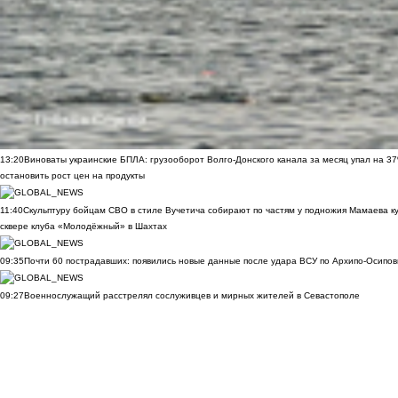
13:20
Виноваты украинские БПЛА: грузооборот Волго-Донского канала за месяц упал на 3
остановить рост цен на продукты
11:40
Скульптуру бойцам СВО в стиле Вучетича собирают по частям у подножия Мамаева к
сквере клуба «Молодёжный» в Шахтах
09:35
Почти 60 пострадавших: появились новые данные после удара ВСУ по Архипо-Осипов
09:27
Военнослужащий расстрелял сослуживцев и мирных жителей в Севастополе