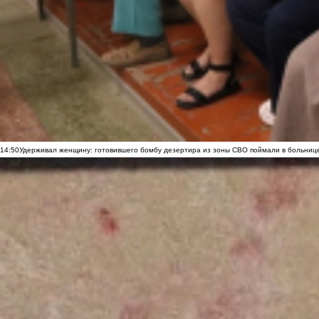
14:50
Удерживал женщину: готовившего бомбу дезертира из зоны СВО поймали в больниц