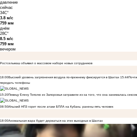
давление
сейчас
34C°
3.8 м/с
759 мм
днём
28C°
8.5 м/с
759 мм
вечером
Ростсельмаш объявил о массовом наборе новых сотрудников
18:00
Высокий уровень загрязнения воздуха по-прежнему фиксируется в Шахтах
15:44
Почти
передать телефоны
15:20
Певицу Елену Тополю из Запорожья затравили из-за того, что она занималась сексом
08:50
Ильский НПЗ горит после атаки БПЛА на Кубань: ранены пять человек
18:00
Аномальная жара будет держаться на этих выходных в Шахтах