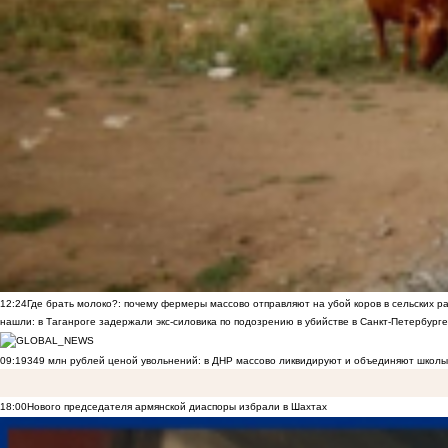
12:24
Где брать молоко?: почему фермеры массово отправляют на убой коров в сельских р
нашли: в Таганроге задержали экс-силовика по подозрению в убийстве в Санкт-Петербурге
09:19
349 млн рублей ценой увольнений: в ДНР массово ликвидируют и объединяют школы
18:00
Нового председателя армянской диаспоры избрали в Шахтах