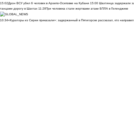
15:02
Дрон ВСУ убил 6 человек в Архипо-Осиповке на Кубани
15:00
Шахтинца задержали за
танцами дорогу в Шахтах
11:28
Три человека стали жертвами атаки БПЛА в Геленджике
10:34
«Кураторы из Сирии приказали»: задержанный в Пятигорске рассказал, кто направил 