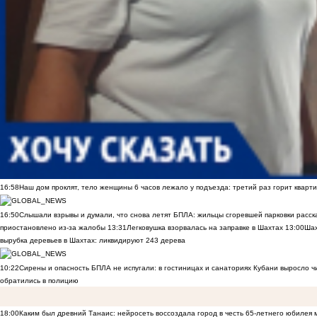
16:58
Наш дом проклят, тело женщины 6 часов лежало у подъезда: третий раз горит кварти
16:50
Слышали взрывы и думали, что снова летят БПЛА: жильцы сгоревшей парковки расск
приостановлено из-за жалобы
13:31
Легковушка взорвалась на заправке в Шахтах
13:00
Шах
вырубка деревьев в Шахтах: ликвидируют 243 дерева
10:22
Сирены и опасность БПЛА не испугали: в гостиницах и санаториях Кубани выросло 
обратились в полицию
18:00
Каким был древний Танаис: нейросеть воссоздала город в честь 65-летнего юбилея 