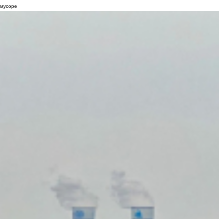
мусоре