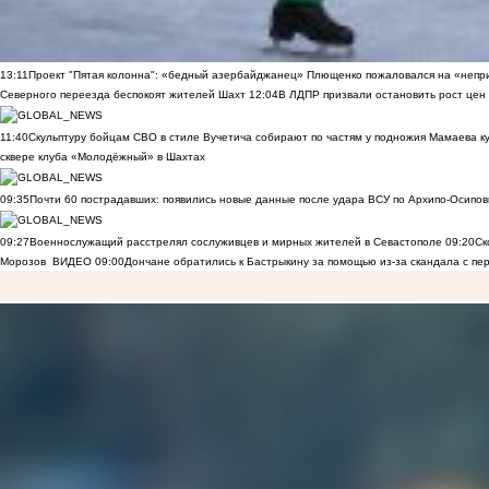
13:11
Проект "Пятая колонна": «бедный азербайджанец» Плющенко пожаловался на «непри
Северного переезда беспокоят жителей Шахт
12:04
В ЛДПР призвали остановить рост цен
11:40
Скульптуру бойцам СВО в стиле Вучетича собирают по частям у подножия Мамаева к
сквере клуба «Молодёжный» в Шахтах
09:35
Почти 60 пострадавших: появились новые данные после удара ВСУ по Архипо-Осипов
09:27
Военнослужащий расстрелял сослуживцев и мирных жителей в Севастополе
09:20
Ск
Морозов
ВИДЕО
09:00
Дончане обратились к Бастрыкину за помощью из-за скандала с пе