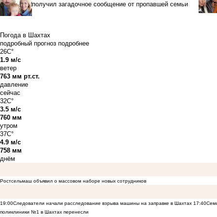
получил загадочное сообщение от пропавшей семьи
Погода в Шахтах
подробный прогноз
подробнее
26C°
1.9 м/с
ветер
763 мм рт.ст.
давление
сейчас
32C°
3.5 м/с
760 мм
утром
37C°
4.9 м/с
758 мм
днём
Ростсельмаш объявил о массовом наборе новых сотрудников
19:00
Следователи начали расследование взрыва машины на заправке в Шахтах
17:40
Семь
поликлиники №1 в Шахтах перенесли