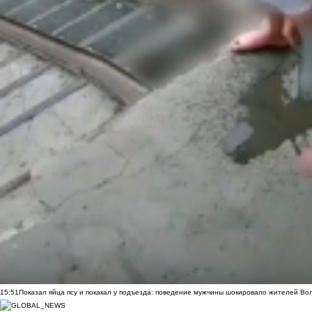
15:51
Показал яйца псу и покакал у подъезда: поведение мужчины шокировало жителей Во