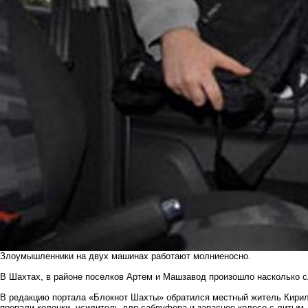
Злоумышленники на двух машинах работают молниеносно.
В Шахтах, в районе поселков Артем и Машзавод произошло насколько с
В редакцию портала «Блокнот Шахты» обратился местный житель Кирилл
пропали колонки, усилитель для сабвуфера и запасное колесо с литым 