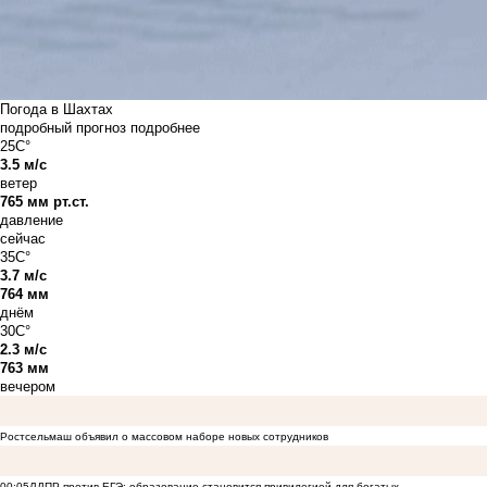
Погода в Шахтах
подробный прогноз
подробнее
25C°
3.5 м/с
ветер
765 мм рт.ст.
давление
сейчас
35C°
3.7 м/с
764 мм
днём
30C°
2.3 м/с
763 мм
вечером
Ростсельмаш объявил о массовом наборе новых сотрудников
00:05
ЛДПР против ЕГЭ: образование становится привилегией для богатых