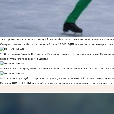
13:11
Проект "Пятая колонна": «бедный азербайджанец» Плющенко пожаловался на «непри
Северного переезда беспокоят жителей Шахт
12:04
В ЛДПР призвали остановить рост цен
11:40
Скульптуру бойцам СВО в стиле Вучетича собирают по частям у подножия Мамаева к
сквере клуба «Молодёжный» в Шахтах
09:35
Почти 60 пострадавших: появились новые данные после удара ВСУ по Архипо-Осипов
09:27
Военнослужащий расстрелял сослуживцев и мирных жителей в Севастополе
09:20
Ск
Морозов
ВИДЕО
09:00
Дончане обратились к Бастрыкину за помощью из-за скандала с пе