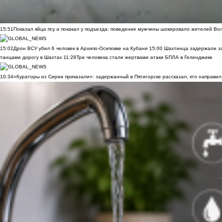
15:51
Показал яйца псу и покакал у подъезда: поведение мужчины шокировало жителей Во
15:02
Дрон ВСУ убил 6 человек в Архипо-Осиповке на Кубани
15:00
Шахтинца задержали за
танцами дорогу в Шахтах
11:28
Три человека стали жертвами атаки БПЛА в Геленджике
10:34
«Кураторы из Сирии приказали»: задержанный в Пятигорске рассказал, кто направил 