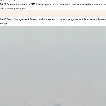
10:22
Сирены и опасность БПЛА не испугали: в гостиницах и санаториях Кубани выросло 
обратились в полицию
18:00
Каким был древний Танаис: нейросеть воссоздала город в честь 65-летнего юбилея 
мусоре