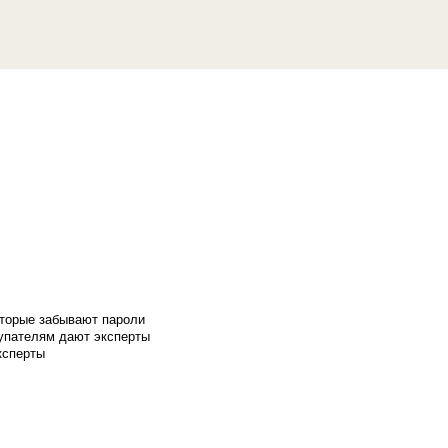
оторые забывают пароли
купателям дают эксперты
ксперты