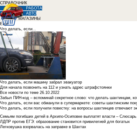
СПРАВОЧНИК
РАБОТА
АВТО
МАГАЗИНЫ
Еще
Что делать, если...
Что делать, если машину забрал эвакуатор
Для начала позвонить на 112 и узнать адрес штрафстоянки
Все новости по теме
26.10.2022
Забыл ПИН-код – вспоминай секретное слово: что делать шахтинцам, к
Что делать, если вас обманули в супермаркете: советы шахтинским по
Что делать, если получили повестку: на вопросы шахтинцев отвечают э
Семьям погибших детей в Архипо-Осиповке выплатят власти – Слюсарь
ЛДПР против ЕГЭ: образование становится привилегией для богатых
Легковушка взорвалась на заправке в Шахтах