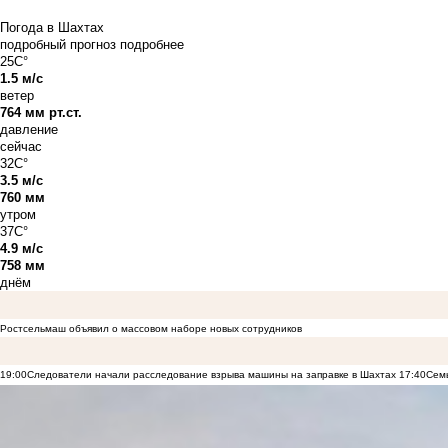
Погода в Шахтах
подробный прогноз
подробнее
25C°
1.5 м/с
ветер
764 мм рт.ст.
давление
сейчас
32C°
3.5 м/с
760 мм
утром
37C°
4.9 м/с
758 мм
днём
Ростсельмаш объявил о массовом наборе новых сотрудников
19:00
Следователи начали расследование взрыва машины на заправке в Шахтах
17:40
Семь