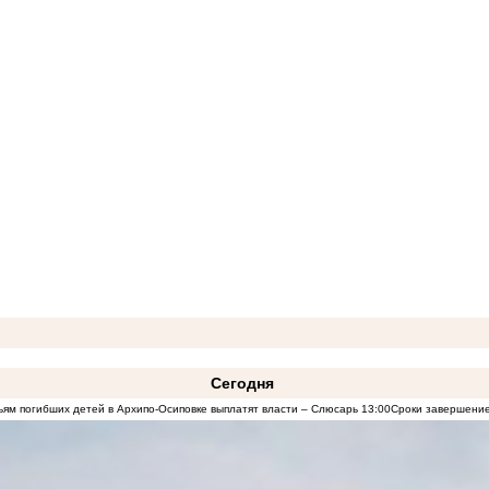
Сегодня
ям погибших детей в Архипо-Осиповке выплатят власти – Слюсарь
13:00
Сроки завершение