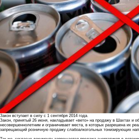
Закон вступает в силу с 1 сентября 2014 года.
Закон, принятый 26 июня, накладывает «вето» на продажу в Шахтах и 
несовершеннолетним и ограничивает места, в которых разрешена их реал
запрещающий розничную продажу слабоалкогольных тонизирующих нап
Так же, согласно документу запрещается продажа энергетиков в детски