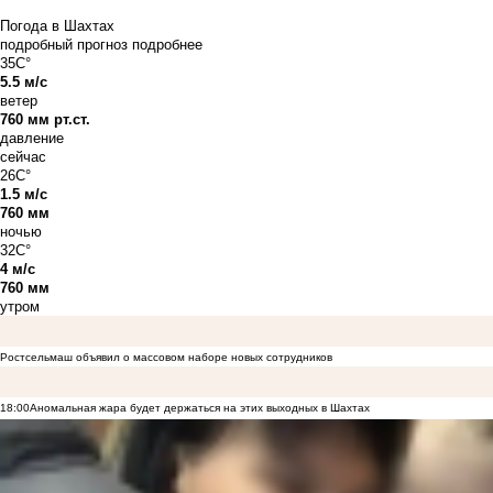
Погода в Шахтах
подробный прогноз
подробнее
35C°
5.5 м/с
ветер
760 мм рт.ст.
давление
сейчас
26C°
1.5 м/с
760 мм
ночью
32C°
4 м/с
760 мм
утром
Ростсельмаш объявил о массовом наборе новых сотрудников
18:00
Аномальная жара будет держаться на этих выходных в Шахтах