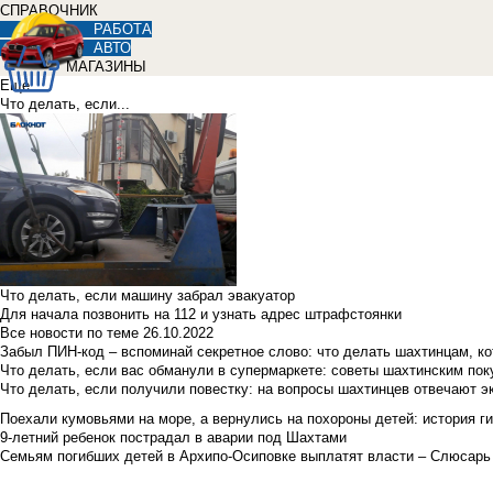
СПРАВОЧНИК
РАБОТА
АВТО
МАГАЗИНЫ
Еще
Что делать, если...
Что делать, если машину забрал эвакуатор
Для начала позвонить на 112 и узнать адрес штрафстоянки
Все новости по теме
26.10.2022
Забыл ПИН-код – вспоминай секретное слово: что делать шахтинцам, к
Что делать, если вас обманули в супермаркете: советы шахтинским по
Что делать, если получили повестку: на вопросы шахтинцев отвечают э
Поехали кумовьями на море, а вернулись на похороны детей: история ги
9-летний ребенок пострадал в аварии под Шахтами
Семьям погибших детей в Архипо-Осиповке выплатят власти – Слюсарь