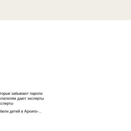
оторые забывают пароли
купателям дают эксперты
ксперты
бели детей в Архипо-...