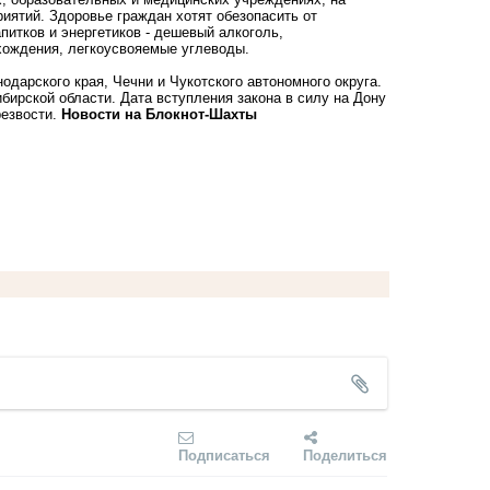
иятий. Здоровье граждан хотят обезопасить от
итков и энергетиков - дешевый алкоголь,
схождения, легкоусвояемые углеводы.
дарского края, Чечни и Чукотского автономного округа.
бирской области. Дата вступления закона в силу на Дону
резвости.
Новости на Блoкнoт-Шахты
Подписаться
Поделиться