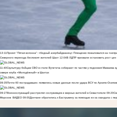
13:11
Проект "Пятая колонна": «бедный азербайджанец» Плющенко пожаловался на «непри
Северного переезда беспокоят жителей Шахт
12:04
В ЛДПР призвали остановить рост цен
11:40
Скульптуру бойцам СВО в стиле Вучетича собирают по частям у подножия Мамаева к
сквере клуба «Молодёжный» в Шахтах
09:35
Почти 60 пострадавших: появились новые данные после удара ВСУ по Архипо-Осипов
09:27
Военнослужащий расстрелял сослуживцев и мирных жителей в Севастополе
09:20
Ск
Морозов
ВИДЕО
09:00
Дончане обратились к Бастрыкину за помощью из-за скандала с пе