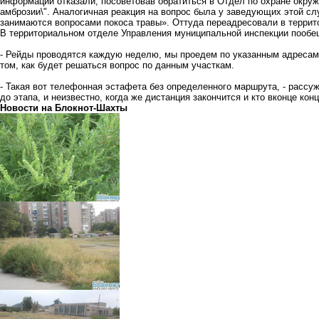
информации отказали, посоветовав обратиться в Отдел по охране окруж
амброзии\". Аналогичная реакция на вопрос была у заведующих этой с
занимаются вопросами покоса травы». Оттуда переадресовали в терри
В территориальном отделе Управления муниципальной инспекции пообещ
- Рейды проводятся каждую неделю, мы проедем по указанным адресам (
том, как будет решаться вопрос по данным участкам.
- Такая вот телефонная эстафета без определенного маршрута, - рассуж
до этапа, и неизвестно, когда же дистанция закончится и кто вконце кон
Новости на Блoкнoт-Шахты