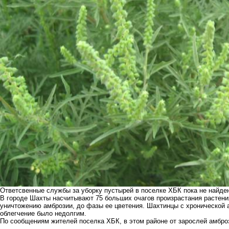
Ответсвенные службы за уборку пустырей в поселке ХБК пока не найде
В городе Шахты насчитывают 75 больших очагов произрастания растени
уничтожению амброзии, до фазы ее цветения. Шахтинцы с хронической а
облегчение было недолгим.
По сообщениям жителей поселка ХБК, в этом районе от зарослей амброз