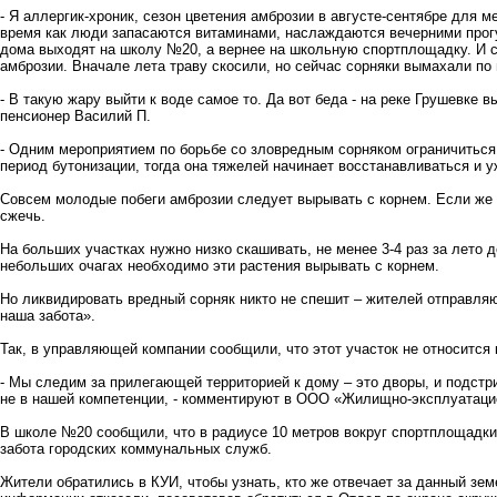
- Я аллергик-хроник, сезон цветения амброзии в августе-сентябре для м
время как люди запасаются витаминами, наслаждаются вечерними прогу
дома выходят на школу №20, а вернее на школьную спортплощадку. И се
амброзии. Вначале лета траву скосили, но сейчас сорняки вымахали по 
- В такую жару выйти к воде самое то. Да вот беда - на реке Грушевке 
пенсионер Василий П.
- Одним мероприятием по борьбе со зловредным сорняком ограничиться 
период бутонизации, тогда она тяжелей начинает восстанавливаться и уж
Совсем молодые побеги амброзии следует вырывать с корнем. Если же 
сжечь.
На больших участках нужно низко скашивать, не менее 3-4 раз за лето 
небольших очагах необходимо эти растения вырывать с корнем.
Но ликвидировать вредный сорняк никто не спешит – жителей отправляют
наша забота».
Так, в управляющей компании сообщили, что этот участок не относится 
- Мы следим за прилегающей территорией к дому – это дворы, и подстр
не в нашей компетенции, - комментируют в ООО «Жилищно-эксплуатаци
В школе №20 сообщили, что в радиусе 10 метров вокруг спортплощадки 
забота городских коммунальных служб.
Жители обратились в КУИ, чтобы узнать, кто же отвечает за данный зем