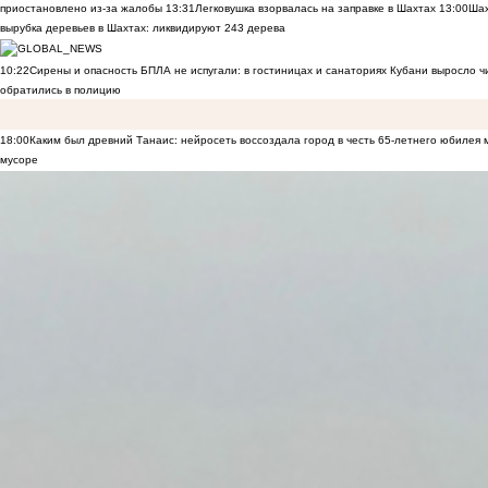
приостановлено из-за жалобы
13:31
Легковушка взорвалась на заправке в Шахтах
13:00
Шах
вырубка деревьев в Шахтах: ликвидируют 243 дерева
10:22
Сирены и опасность БПЛА не испугали: в гостиницах и санаториях Кубани выросло 
обратились в полицию
18:00
Каким был древний Танаис: нейросеть воссоздала город в честь 65-летнего юбилея 
мусоре