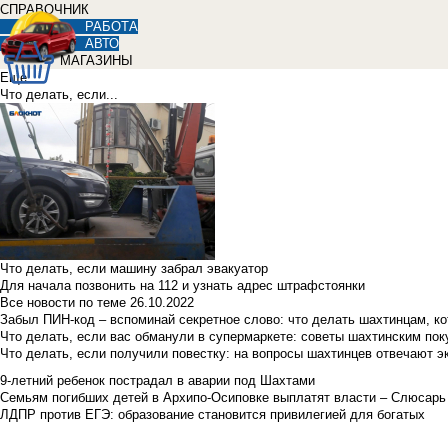
СПРАВОЧНИК
РАБОТА
АВТО
МАГАЗИНЫ
Еще
Что делать, если...
Что делать, если машину забрал эвакуатор
Для начала позвонить на 112 и узнать адрес штрафстоянки
Все новости по теме
26.10.2022
Забыл ПИН-код – вспоминай секретное слово: что делать шахтинцам, к
Что делать, если вас обманули в супермаркете: советы шахтинским по
Что делать, если получили повестку: на вопросы шахтинцев отвечают э
9-летний ребенок пострадал в аварии под Шахтами
Семьям погибших детей в Архипо-Осиповке выплатят власти – Слюсарь
ЛДПР против ЕГЭ: образование становится привилегией для богатых