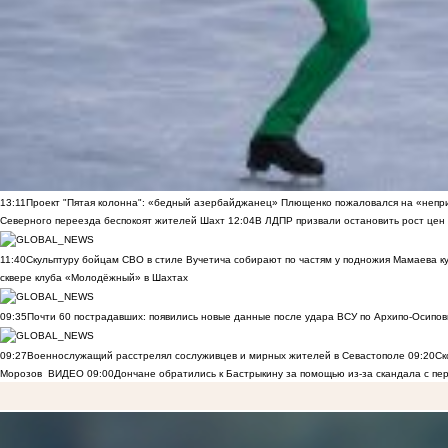
13:11
Проект "Пятая колонна": «бедный азербайджанец» Плющенко пожаловался на «непри
Северного переезда беспокоят жителей Шахт
12:04
В ЛДПР призвали остановить рост цен
11:40
Скульптуру бойцам СВО в стиле Вучетича собирают по частям у подножия Мамаева к
сквере клуба «Молодёжный» в Шахтах
09:35
Почти 60 пострадавших: появились новые данные после удара ВСУ по Архипо-Осипов
09:27
Военнослужащий расстрелял сослуживцев и мирных жителей в Севастополе
09:20
Ск
Морозов
ВИДЕО
09:00
Дончане обратились к Бастрыкину за помощью из-за скандала с пе