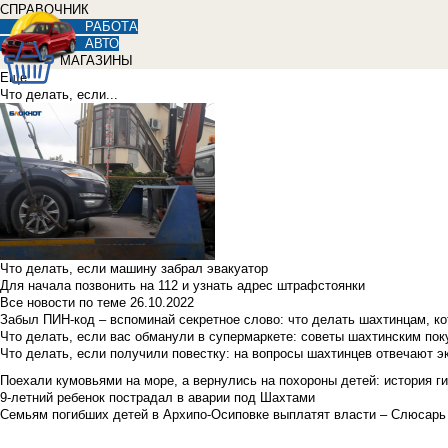
СПРАВОЧНИК
РАБОТА
АВТО
МАГАЗИНЫ
Еще
Что делать, если...
Что делать, если машину забрал эвакуатор
Для начала позвонить на 112 и узнать адрес штрафстоянки
Все новости по теме
26.10.2022
Забыл ПИН-код – вспоминай секретное слово: что делать шахтинцам, к
Что делать, если вас обманули в супермаркете: советы шахтинским по
Что делать, если получили повестку: на вопросы шахтинцев отвечают э
Поехали кумовьями на море, а вернулись на похороны детей: история ги
9-летний ребенок пострадал в аварии под Шахтами
Семьям погибших детей в Архипо-Осиповке выплатят власти – Слюсарь