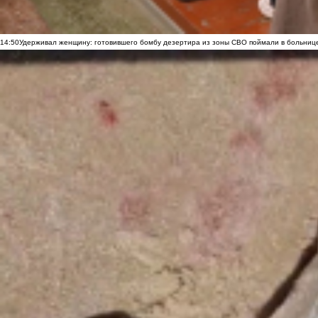
14:50
Удерживал женщину: готовившего бомбу дезертира из зоны СВО поймали в больниц