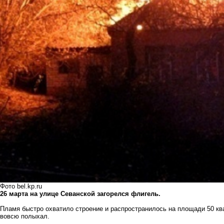
Фото bel.kp.ru
26 марта на улице Севанской загорелся флигель.
Пламя быстро охватило строение и распространилось на площади 50 кв
вовсю полыхал.