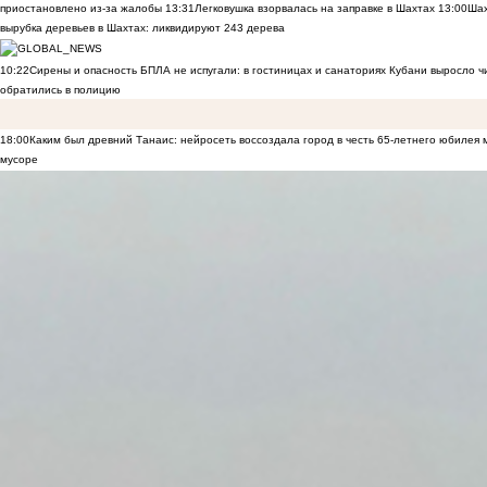
приостановлено из-за жалобы
13:31
Легковушка взорвалась на заправке в Шахтах
13:00
Шах
вырубка деревьев в Шахтах: ликвидируют 243 дерева
10:22
Сирены и опасность БПЛА не испугали: в гостиницах и санаториях Кубани выросло 
обратились в полицию
18:00
Каким был древний Танаис: нейросеть воссоздала город в честь 65-летнего юбилея 
мусоре