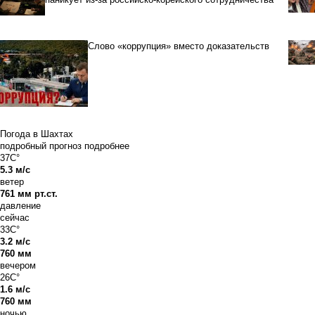
Слово «коррупция» вместо доказательств
Погода в Шахтах
подробный прогноз
подробнее
37C°
5.3 м/с
ветер
761 мм рт.ст.
давление
сейчас
33C°
3.2 м/с
760 мм
вечером
26C°
1.6 м/с
760 мм
ночью