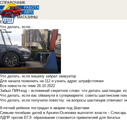
СПРАВОЧНИК
РАБОТА
АВТО
МАГАЗИНЫ
Еще
Что делать, если...
Что делать, если машину забрал эвакуатор
Для начала позвонить на 112 и узнать адрес штрафстоянки
Все новости по теме
26.10.2022
Забыл ПИН-код – вспоминай секретное слово: что делать шахтинцам, к
Что делать, если вас обманули в супермаркете: советы шахтинским по
Что делать, если получили повестку: на вопросы шахтинцев отвечают э
9-летний ребенок пострадал в аварии под Шахтами
Семьям погибших детей в Архипо-Осиповке выплатят власти – Слюсарь
ЛДПР против ЕГЭ: образование становится привилегией для богатых