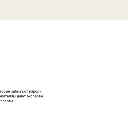
оторые забывают пароли
купателям дают эксперты
ксперты