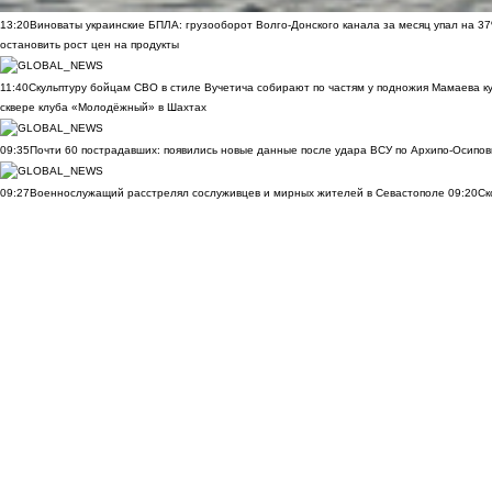
13:20
Виноваты украинские БПЛА: грузооборот Волго-Донского канала за месяц упал на 3
остановить рост цен на продукты
11:40
Скульптуру бойцам СВО в стиле Вучетича собирают по частям у подножия Мамаева к
сквере клуба «Молодёжный» в Шахтах
09:35
Почти 60 пострадавших: появились новые данные после удара ВСУ по Архипо-Осипов
09:27
Военнослужащий расстрелял сослуживцев и мирных жителей в Севастополе
09:20
Ск
Морозов
ВИДЕО
09:00
Дончане обратились к Бастрыкину за помощью из-за скандала с пе