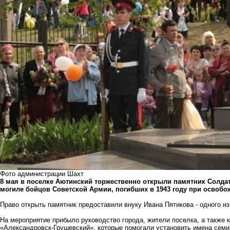
Фото администрации Шахт
8 мая в поселке Аютинский торжественно открыли памятник Солда
могиле бойцов Советской Армии, погибших в 1943 году при освобо
Право открыть памятник предоставили внуку Ивана Пятикова - одного из
На мероприятие прибыло руководство города, жители поселка, а также
«Александровск-Грушевский», которые помогали установить имена семи