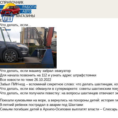
СПРАВОЧНИК
РАБОТА
АВТО
МАГАЗИНЫ
Еще
Что делать, если...
Что делать, если машину забрал эвакуатор
Для начала позвонить на 112 и узнать адрес штрафстоянки
Все новости по теме
26.10.2022
Забыл ПИН-код – вспоминай секретное слово: что делать шахтинцам, к
Что делать, если вас обманули в супермаркете: советы шахтинским по
Что делать, если получили повестку: на вопросы шахтинцев отвечают э
Поехали кумовьями на море, а вернулись на похороны детей: история ги
9-летний ребенок пострадал в аварии под Шахтами
Семьям погибших детей в Архипо-Осиповке выплатят власти – Слюсарь