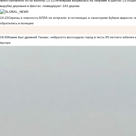
приостановлено из-за жалобы
13:31
Легковушка взорвалась на заправке в Шахтах
13:00
Шах
вырубка деревьев в Шахтах: ликвидируют 243 дерева
10:22
Сирены и опасность БПЛА не испугали: в гостиницах и санаториях Кубани выросло 
обратились в полицию
18:00
Каким был древний Танаис: нейросеть воссоздала город в честь 65-летнего юбилея 
мусоре